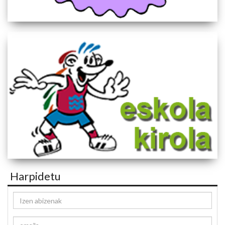
Harpidetu