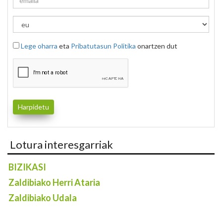
Lege oharra
eta
Pribatutasun Politika
onartzen dut
Lotura interesgarriak
BIZIKASI
Zaldibiako Herri Ataria
Zaldibiako Udala