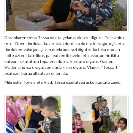
Dordokaren izena Tessa da eta gelan aurkeztu digute. Tessa hiru
urte dituen dordoka da. Uretako dordoka da eta letxuga, ogia eta
dordokentzako jana jaten duela adierazi digute. Tarteka etxean
solte uzten dute libre, paseatzen ibiltzeko eta askotan zirrikitu
batean ezkutatuta topatzen dutela kontatu digute. Gainera,
Vladen ahotsa ezagutzen duela esan digute. Vladek " Tessa!!!"
esatean, burua altsatzen omen du.
Mila esker Ionela eta Vlad. Tessa ezagutzea asko gustatu zaigu.