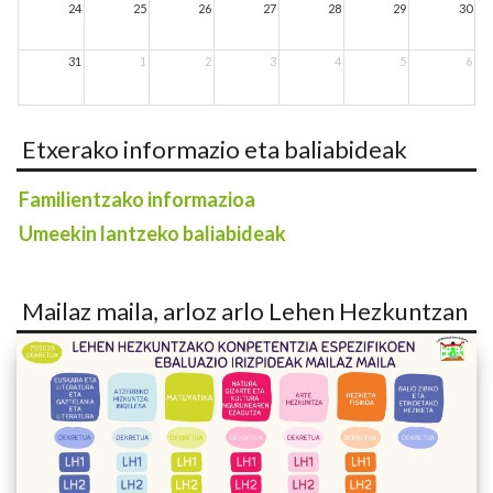
24
25
26
27
28
29
30
31
1
2
3
4
5
6
Etxerako informazio eta baliabideak
Familientzako informazioa
Umeekin lantzeko baliabideak
Mailaz maila, arloz arlo Lehen Hezkuntzan