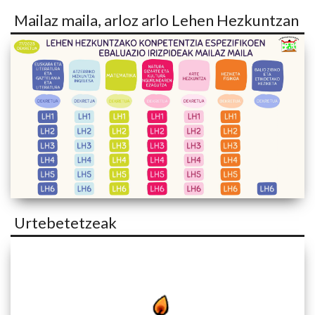
Mailaz maila, arloz arlo Lehen Hezkuntzan
Urtebetetzeak