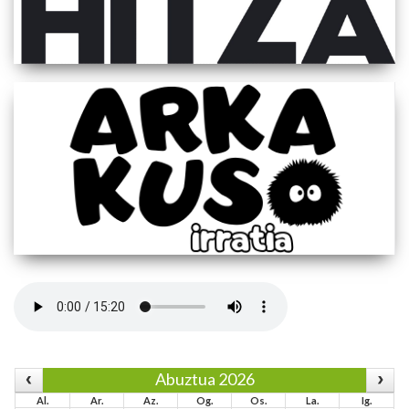
Abuztua 2026
Al.
Ar.
Az.
Og.
Os.
La.
Ig.