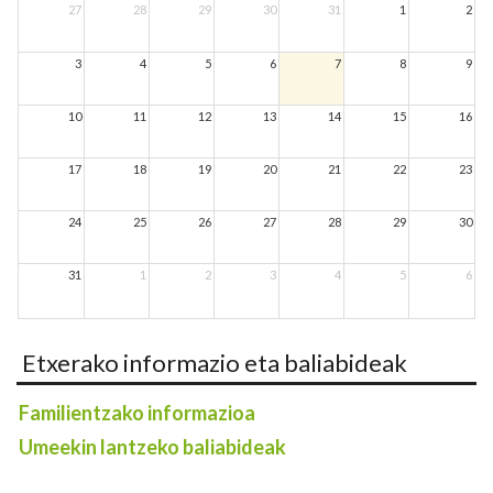
27
28
29
30
31
1
2
3
4
5
6
7
8
9
10
11
12
13
14
15
16
17
18
19
20
21
22
23
24
25
26
27
28
29
30
31
1
2
3
4
5
6
Etxerako informazio eta baliabideak
Familientzako informazioa
Umeekin lantzeko baliabideak