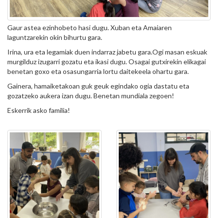
Gaur astea ezinhobeto hasi dugu. Xuban eta Amaiaren
laguntzarekin okin bihurtu gara.
Irina, ura eta legamiak duen indarraz jabetu gara.Ogi masan eskuak
murgilduz izugarri gozatu eta ikasi dugu. Osagai gutxirekin elikagai
benetan goxo eta osasungarria lortu daitekeela ohartu gara.
Gainera, hamaiketakoan guk geuk egindako ogia dastatu eta
gozatzeko aukera izan dugu. Benetan mundiala zegoen!
Eskerrik asko familia!