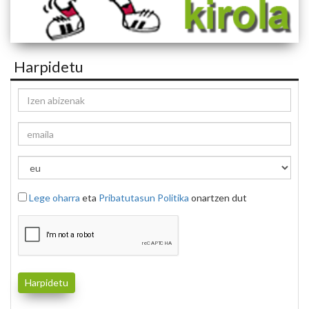
Harpidetu
Lege oharra
eta
Pribatutasun Politika
onartzen dut