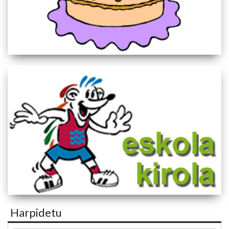
Harpidetu