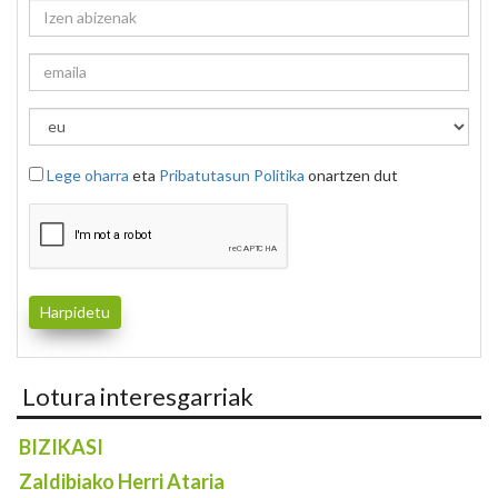
Lege oharra
eta
Pribatutasun Politika
onartzen dut
Lotura interesgarriak
BIZIKASI
Zaldibiako Herri Ataria