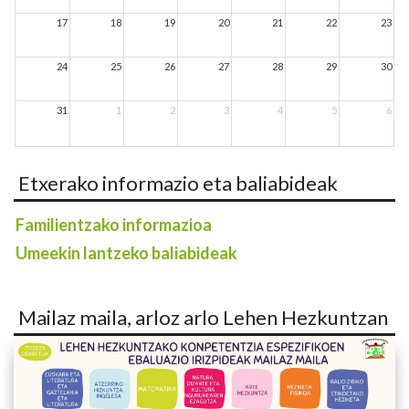
17
18
19
20
21
22
23
24
25
26
27
28
29
30
31
1
2
3
4
5
6
Etxerako informazio eta baliabideak
Familientzako informazioa
Umeekin lantzeko baliabideak
Mailaz maila, arloz arlo Lehen Hezkuntzan