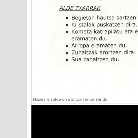
Haizearen alde on eta txarren zerrenda