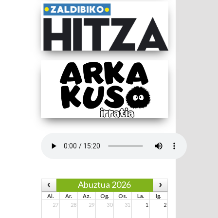
Abuztua 2026
Al.
Ar.
Az.
Og.
Os.
La.
Ig.
27
28
29
30
31
1
2