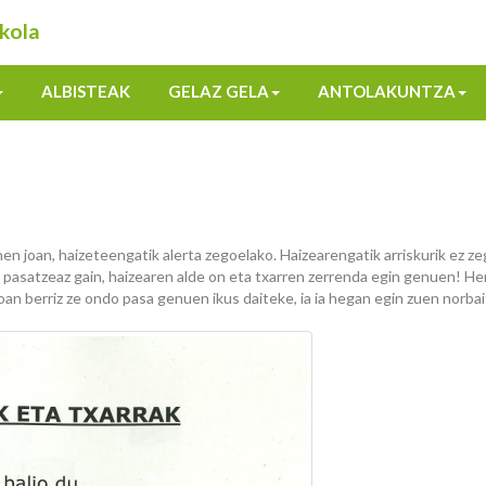
kola
ALBISTEAK
GELAZ GELA
ANTOLAKUNTZA
joan, haizeteengatik alerta zegoelako. Haizearengatik arriskurik ez z
do pasatzeaz gain, haizearen alde on eta txarren zerrenda egin genuen! H
n berriz ze ondo pasa genuen ikus daiteke, ia ia hegan egin zuen norbai