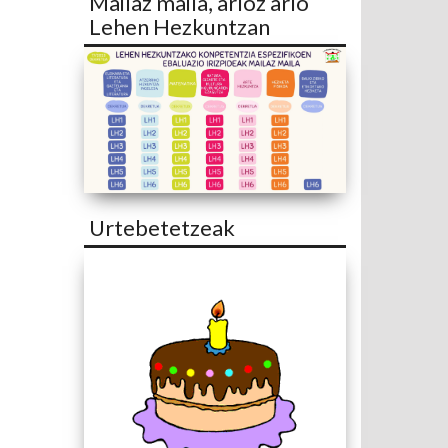
Mailaz maila, arloz arlo
Lehen Hezkuntzan
Urtebetetzeak