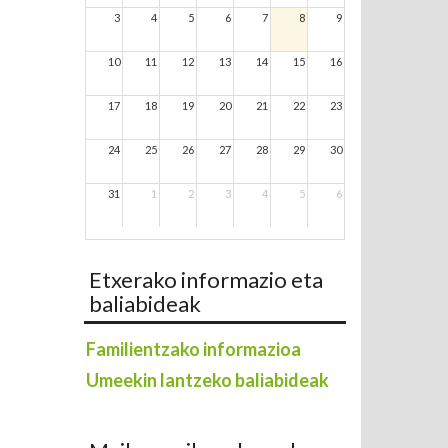
3
4
5
6
7
8
9
10
11
12
13
14
15
16
17
18
19
20
21
22
23
24
25
26
27
28
29
30
31
1
2
3
4
5
6
Etxerako informazio eta
baliabideak
Familientzako informazioa
Umeekin lantzeko baliabideak