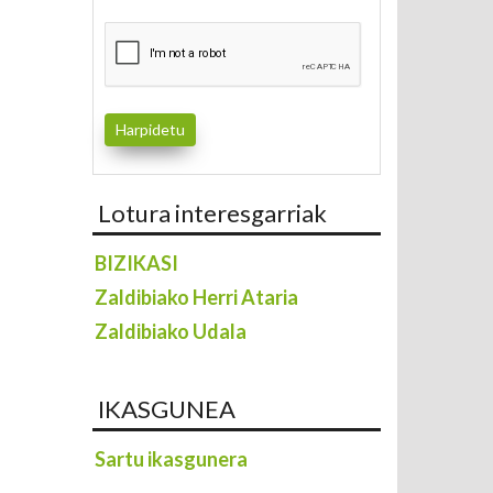
Lotura interesgarriak
BIZIKASI
Zaldibiako Herri Ataria
Zaldibiako Udala
IKASGUNEA
Sartu ikasgunera