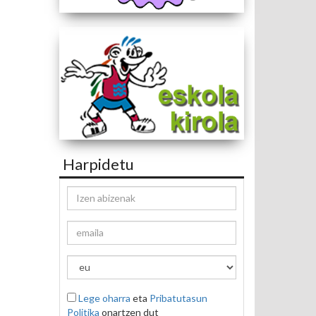
Harpidetu
Lege oharra
eta
Pribatutasun
Politika
onartzen dut