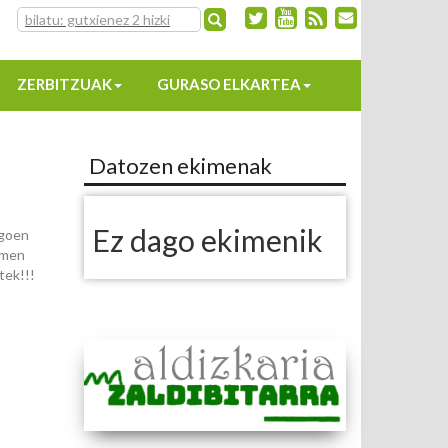
ZERBITZUAK
GURASO ELKARTEA
Datozen ekimenak
Ez dago ekimenik
egoen
emen
tek!!!