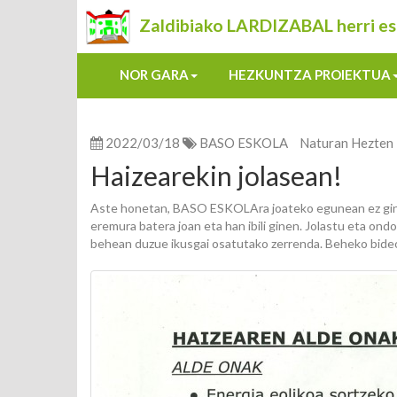
Zaldibiako LARDIZABAL herri es
NOR GARA
HEZKUNTZA PROIEKTUA
2022/03/18
BASO ESKOLA
Naturan Hezten
Haizearekin jolasean!
Aste honetan, BASO ESKOLAra joateko egunean ez ginen 
eremura batera joan eta han ibili ginen. Jolastu eta on
behean duzue ikusgai osatutako zerrenda. Beheko bideoa