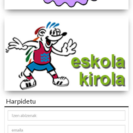
Harpidetu