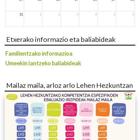
31
1
2
3
4
5
6
Etxerako informazio eta baliabideak
Familientzako informazioa
Umeekin lantzeko baliabideak
Mailaz maila, arloz arlo Lehen Hezkuntzan