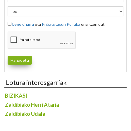
Lege oharra
eta
Pribatutasun Politika
onartzen dut
Lotura interesgarriak
BIZIKASI
Zaldibiako Herri Ataria
Zaldibiako Udala