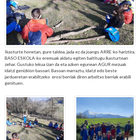
Ikasturte honetan, gure taldea, jada ez da joango ARRE-ko hariztira.
BASO ESKOLA-ko eremuak aldatu egiten baititugu ikasturtean
zehar. Gustuko lekua izan da eta azken egunean AGUR mezuak
idatzi genizkion basoari. Basoan marraztu, idatzi edo beste
jardueretan erabiltzeko erosi berriak diren arbeltxo berriak erabili
genituen.