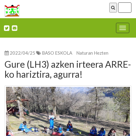
ireki
menu
Nabega
ireki
2022/04/25
BASO ESKOLA
Naturan Hezten
Gure (LH3) azken irteera ARRE-
ko hariztira, agurra!