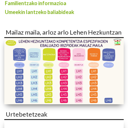
Familientzako informazioa
Umeekin lantzeko baliabideak
Mailaz maila, arloz arlo Lehen Hezkuntzan
Urtebetetzeak