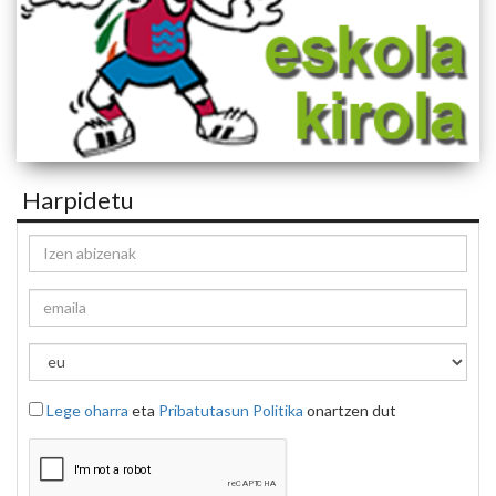
Harpidetu
Lege oharra
eta
Pribatutasun Politika
onartzen dut