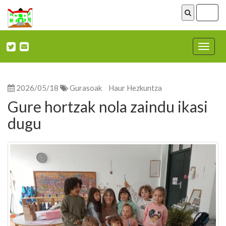
ireki
menu
Nabega
ireki
2026/05/18
Gurasoak
Haur Hezkuntza
Gure hortzak nola zaindu ikasi
dugu