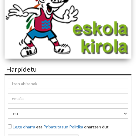
Harpidetu
Lege oharra
eta
Pribatutasun Politika
onartzen dut