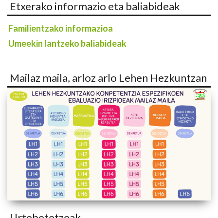
Etxerako informazio eta baliabideak
Familientzako informazioa
Umeekin lantzeko baliabideak
Mailaz maila, arloz arlo Lehen Hezkuntzan
Urtebetetzeak