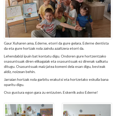
Gaur Xuharen ama, Ederne, etorri da gure gelara. Ederne dentista
da eta gure hortzak nola zaindu azaltzera etorri da.
Lehendabizi ipuin bat kontatu digu. Ondoren gure hortzentzako
osasuntsuak diren elikagaiak eta osasuntsuak ez direnak sailkatu
ditugu. Osasuntsuak maiz jatea komeni dela esan digu, besteak
aldiz, noizean behin.
Jarraian hortzak nola garbitu erakutsi eta hortzetako eskuila bana
oparitu digu.
Oso gustura egon gara zu entzuten. Eskerrik asko Ederne!