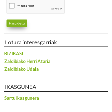
Lotura interesgarriak
BIZIKASI
Zaldibiako Herri Ataria
Zaldibiako Udala
IKASGUNEA
Sartu ikasgunera