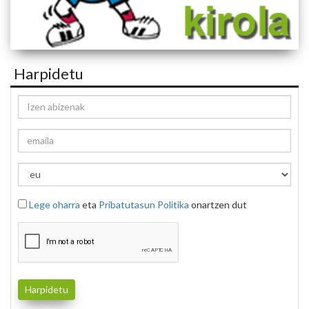
Harpidetu
Lege oharra
eta
Pribatutasun Politika
onartzen dut