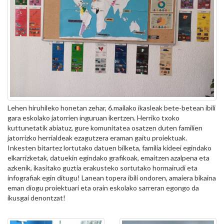
Lehen hiruhileko honetan zehar, 6.mailako ikasleak bete-betean ibili
gara eskolako jatorrien inguruan ikertzen. Herriko txoko
kuttunetatik abiatuz, gure komunitatea osatzen duten familien
jatorrizko herrialdeak ezagutzera eraman gaitu proiektuak.
Inkesten bitartez lortutako datuen bilketa, familia kideei egindako
elkarrizketak, datuekin egindako grafikoak, emaitzen azalpena eta
azkenik, ikasitako guztia erakusteko sortutako hormairudi eta
infografiak egin ditugu! Lanean topera ibili ondoren, amaiera bikaina
eman diogu proiektuari eta orain eskolako sarreran egongo da
ikusgai denontzat!