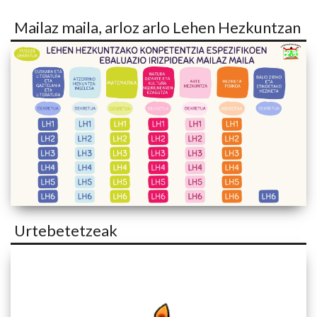
Mailaz maila, arloz arlo Lehen Hezkuntzan
Urtebetetzeak