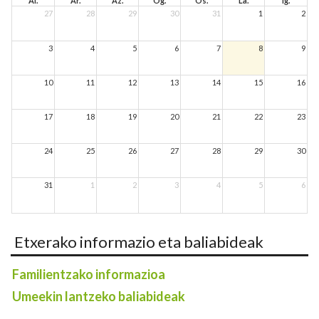
Al.
Ar.
Az.
Og.
Os.
La.
Ig.
27
28
29
30
31
1
2
3
4
5
6
7
8
9
10
11
12
13
14
15
16
17
18
19
20
21
22
23
24
25
26
27
28
29
30
31
1
2
3
4
5
6
Etxerako informazio eta baliabideak
Familientzako informazioa
Umeekin lantzeko baliabideak