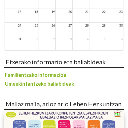
17
18
19
20
21
22
23
24
25
26
27
28
29
30
31
1
2
3
4
5
6
Etxerako informazio eta baliabideak
Familientzako informazioa
Umeekin lantzeko baliabideak
Mailaz maila, arloz arlo Lehen Hezkuntzan