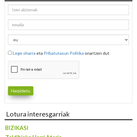
Lege oharra
eta
Pribatutasun Politika
onartzen dut
Lotura interesgarriak
BIZIKASI