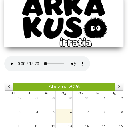
Abuztua 2026
Al.
Ar.
Az.
Og.
Os.
La.
Ig.
27
28
29
30
31
1
2
3
4
5
6
7
8
9
10
11
12
13
14
15
16