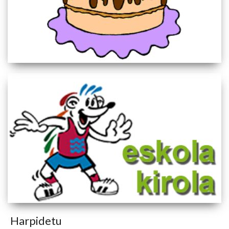
Harpidetu