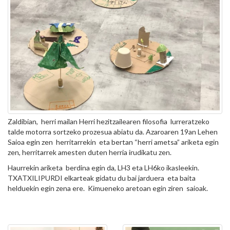
Zaldibian, herri mailan Herri hezitzailearen filosofia lurreratzeko
talde motorra sortzeko prozesua abiatu da. Azaroaren 19an Lehen
Saioa egin zen herritarrekin eta bertan “herri ametsa” ariketa egin
zen, herritarrek amesten duten herria irudikatu zen.
Haurrekin ariketa berdina egin da, LH3 eta LH6ko ikasleekin.
TXATXILIPURDI elkarteak gidatu du bai jarduera eta baita
helduekin egin zena ere. Kimueneko aretoan egin ziren saioak.