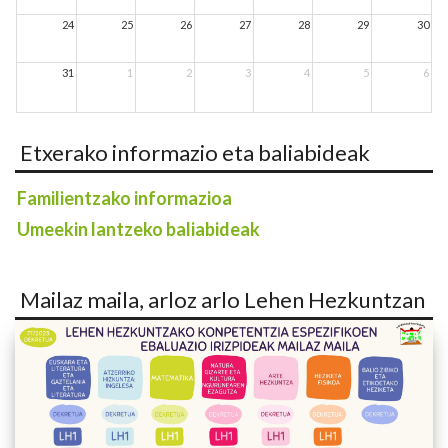
24
25
26
27
28
29
30
31
1
2
3
4
5
6
Etxerako informazio eta baliabideak
Familientzako informazioa
Umeekin lantzeko baliabideak
Mailaz maila, arloz arlo Lehen Hezkuntzan