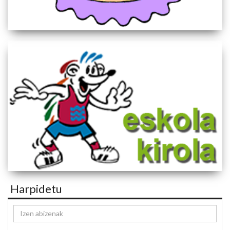
Harpidetu