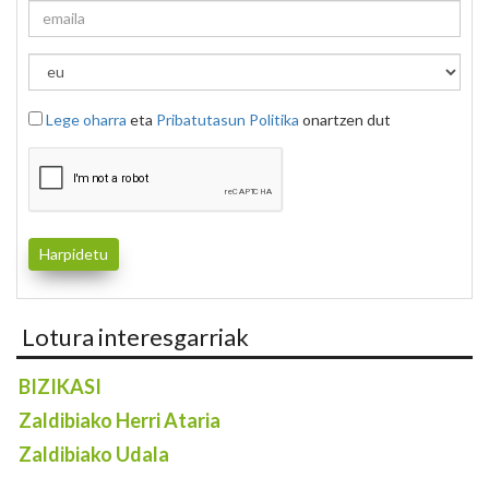
Lege oharra
eta
Pribatutasun Politika
onartzen dut
Lotura interesgarriak
BIZIKASI
Zaldibiako Herri Ataria
Zaldibiako Udala