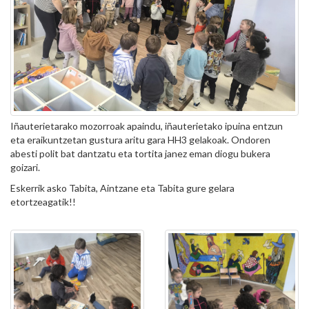
Iñauterietarako mozorroak apaindu, iñauterietako ipuina entzun
eta eraikuntzetan gustura aritu gara HH3 gelakoak. Ondoren
abesti polit bat dantzatu eta tortita janez eman diogu bukera
goizari.
Eskerrik asko Tabita, Aintzane eta Tabita gure gelara
etortzeagatik!!