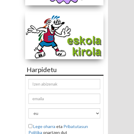
Harpidetu
Lege oharra
eta
Pribatutasun
Politika
onartzen dut