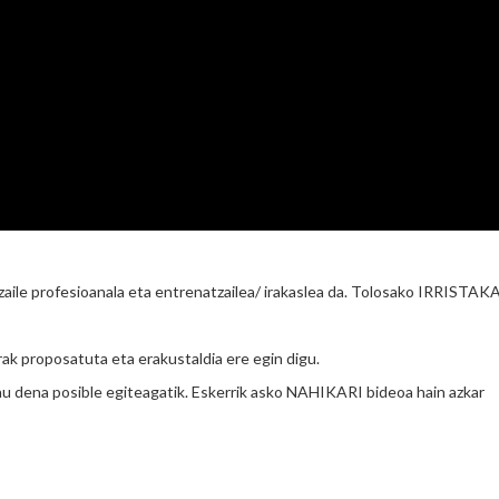
aile profesioanala eta entrenatzailea/ irakaslea da. Tolosako IRRISTAK
rak proposatuta eta erakustaldia ere egin digu.
hau dena posible egiteagatik. Eskerrik asko NAHIKARI bideoa hain azkar