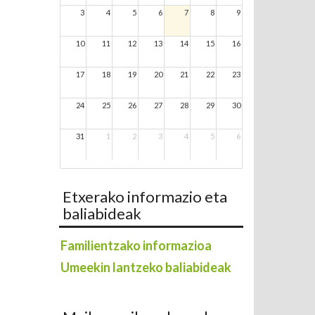
3
4
5
6
7
8
9
10
11
12
13
14
15
16
17
18
19
20
21
22
23
24
25
26
27
28
29
30
31
1
2
3
4
5
6
Etxerako informazio eta
baliabideak
Familientzako informazioa
Umeekin lantzeko baliabideak