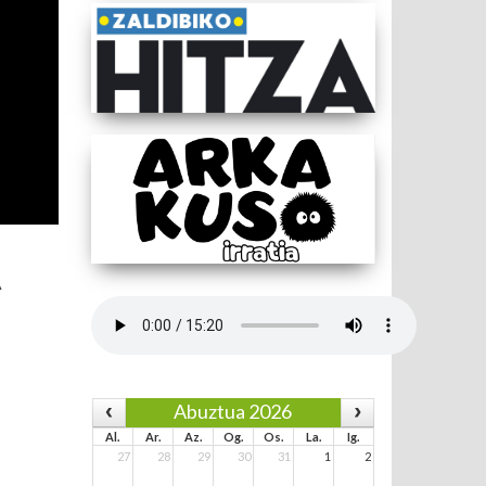
A
Abuztua 2026
Al.
Ar.
Az.
Og.
Os.
La.
Ig.
27
28
29
30
31
1
2