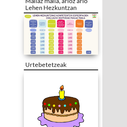
Mailaz maila, arloz arlo
Lehen Hezkuntzan
Urtebetetzeak