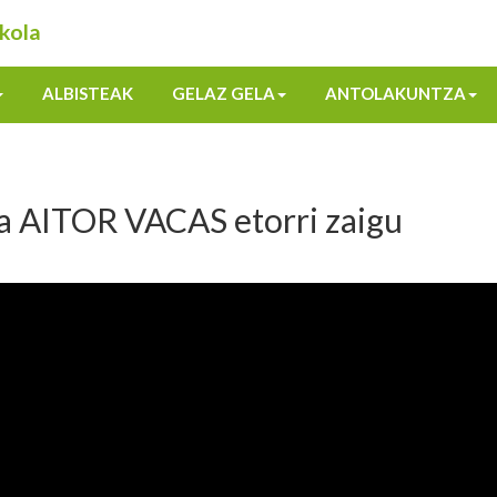
kola
ALBISTEAK
GELAZ GELA
ANTOLAKUNTZA
ra AITOR VACAS etorri zaigu