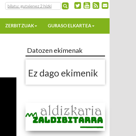
ZERBITZUAK
GURASO ELKARTEA
Datozen ekimenak
Ez dago ekimenik