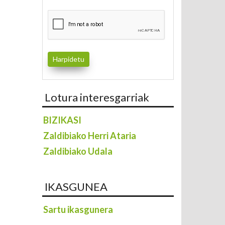
Lotura interesgarriak
BIZIKASI
Zaldibiako Herri Ataria
Zaldibiako Udala
IKASGUNEA
Sartu ikasgunera