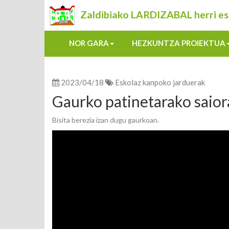
Zaldibiako LARDIZABAL herri es
NOR GARA
HEZKUNTZA PROIEKTUA
2023/04/18
Eskolaz kanpoko jarduerak
Gaurko patinetarako saio
Bisita berezia izan dugu gaurkoan.