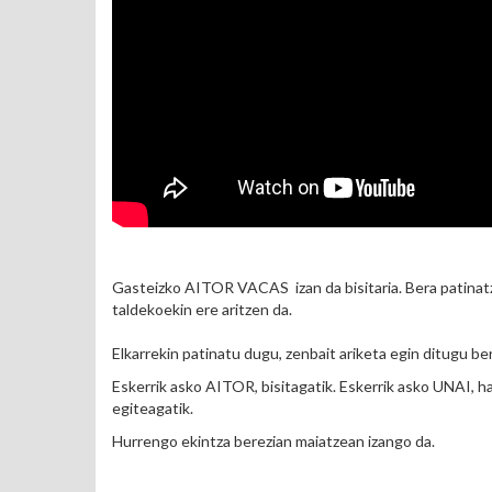
Gasteizko AITOR VACAS izan da bisitaria. Bera patinatz
taldekoekin ere aritzen da.
Elkarrekin patinatu dugu, zenbait ariketa egin ditugu be
Eskerrik asko AITOR, bisitagatik. Eskerrik asko UNAI, 
egiteagatik.
Hurrengo ekintza berezian maiatzean izango da.