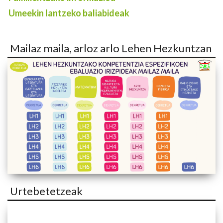
Umeekin lantzeko baliabideak
Mailaz maila, arloz arlo Lehen Hezkuntzan
Urtebetetzeak