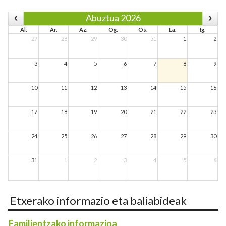
Abuztua 2026
Al.
Ar.
Az.
Og.
Os.
La.
Ig.
27
28
29
30
31
1
2
3
4
5
6
7
8
9
10
11
12
13
14
15
16
17
18
19
20
21
22
23
24
25
26
27
28
29
30
31
1
2
3
4
5
6
Etxerako informazio eta baliabideak
Familientzako informazioa