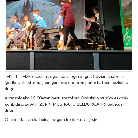
LH1 eta LH2ko ikasleak egun pasa egin dugu Ordizian. Goizean
igeriketa ikastarora joan gara eta ondoren parke batean bazkaldu
dugu.
Arratsaldeko 15:00etan herri antzokian Ordiziako musika eskolak
gonbidatuta, ANTZERKI MUSIKATU BELDURGARRI bat ikusi
dugu.
Oso polita izan da baina, ez gara beldurtu Je, je,je