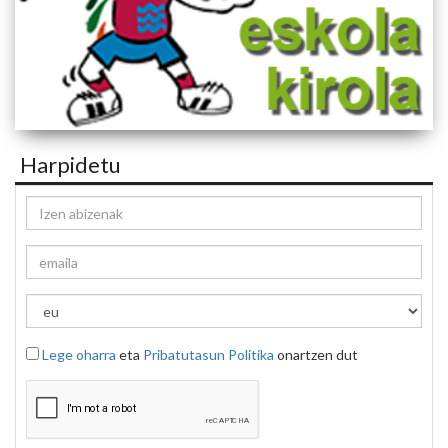
Harpidetu
Lege oharra
eta
Pribatutasun Politika
onartzen dut