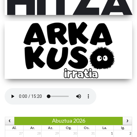
Abuztua 2026
Al.
Ar.
Az.
Og.
Os.
La.
Ig.
27
28
29
30
31
1
2