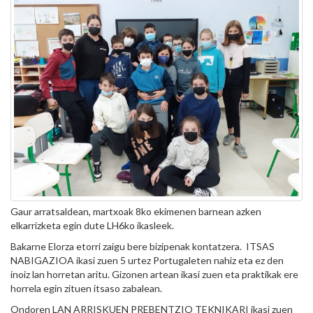
Gaur arratsaldean, martxoak 8ko ekimenen barnean azken
elkarrizketa egin dute LH6ko ikasleek.
Bakarne Elorza etorri zaigu bere bizipenak kontatzera. ITSAS
NABIGAZIOA ikasi zuen 5 urtez Portugaleten nahiz eta ez den
inoiz lan horretan aritu. Gizonen artean ikasi zuen eta praktikak ere
horrela egin zituen itsaso zabalean.
Ondoren LAN ARRISKUEN PREBENTZIO TEKNIKARI ikasi zuen