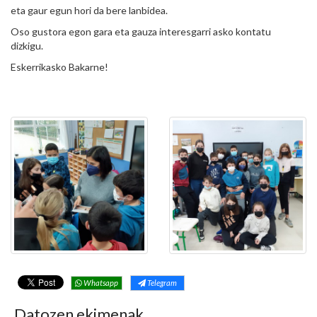
eta gaur egun hori da bere lanbidea.
Oso gustora egon gara eta gauza interesgarri asko kontatu
dizkigu.
Eskerrikasko Bakarne!
Whatsapp
Telegram
Datozen ekimenak