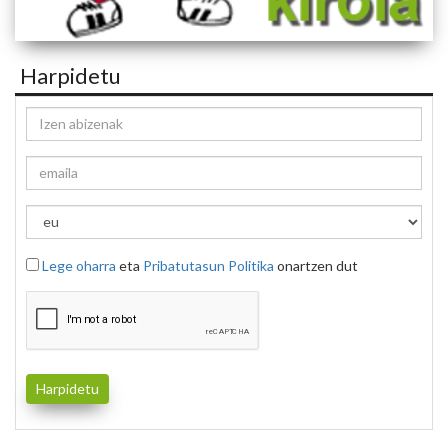
Harpidetu
Lege oharra
eta
Pribatutasun Politika
onartzen dut