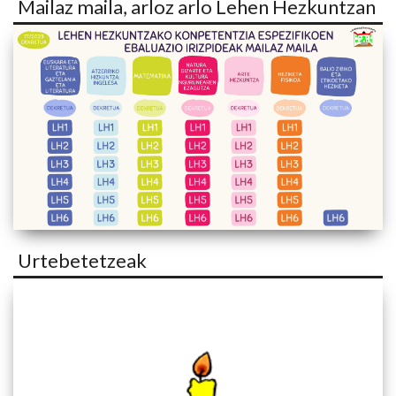
Mailaz maila, arloz arlo Lehen Hezkuntzan
Urtebetetzeak