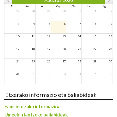
Abuztua 2026
Al.
Ar.
Az.
Og.
Os.
La.
Ig.
27
28
29
30
31
1
2
3
4
5
6
7
8
9
10
11
12
13
14
15
16
17
18
19
20
21
22
23
24
25
26
27
28
29
30
31
1
2
3
4
5
6
Etxerako informazio eta baliabideak
Familientzako informazioa
Umeekin lantzeko baliabideak