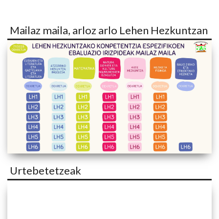
Mailaz maila, arloz arlo Lehen Hezkuntzan
Urtebetetzeak