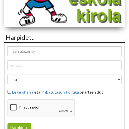
Harpidetu
Lege oharra
eta
Pribatutasun Politika
onartzen dut