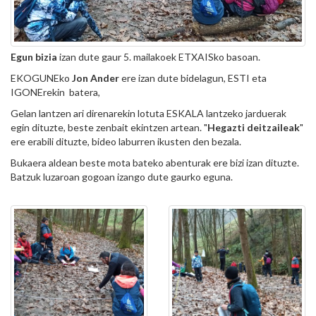
Egun bizia
izan dute gaur 5. mailakoek ETXAISko basoan.
EKOGUNEko
Jon Ander
ere izan dute bidelagun, ESTI eta
IGONErekin batera,
Gelan lantzen ari direnarekin lotuta ESKALA lantzeko jarduerak
egin dituzte, beste zenbait ekintzen artean. "
Hegazti deitzaileak
"
ere erabili dituzte, bideo laburren ikusten den bezala.
Bukaera aldean beste mota bateko abenturak ere bizi izan dituzte.
Batzuk luzaroan gogoan izango dute gaurko eguna.