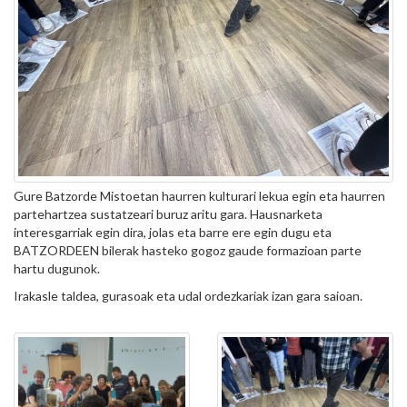
Gure Batzorde Mistoetan haurren kulturari lekua egin eta haurren
partehartzea sustatzeari buruz aritu gara. Hausnarketa
interesgarriak egin dira, jolas eta barre ere egin dugu eta
BATZORDEEN bilerak hasteko gogoz gaude formazioan parte
hartu dugunok.
Irakasle taldea, gurasoak eta udal ordezkariak izan gara saioan.