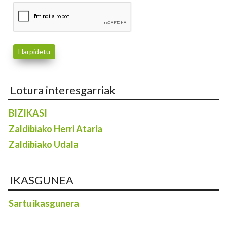
Lotura interesgarriak
BIZIKASI
Zaldibiako Herri Ataria
Zaldibiako Udala
IKASGUNEA
Sartu ikasgunera