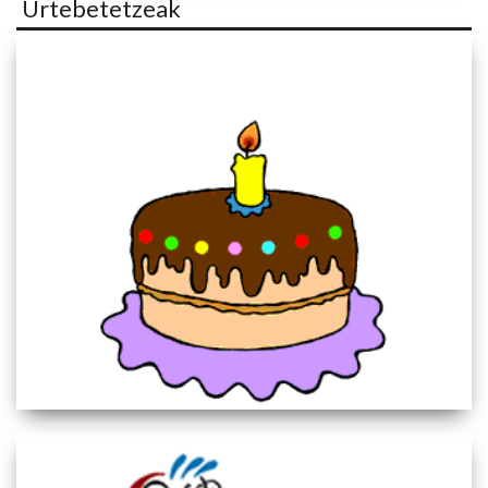
Urtebetetzeak