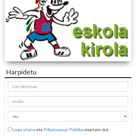
Harpidetu
Lege oharra
eta
Pribatutasun Politika
onartzen dut