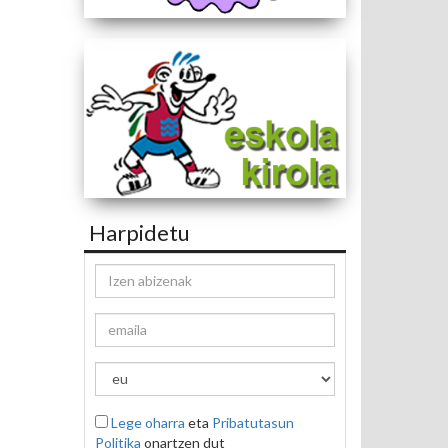
Harpidetu
Lege oharra
eta
Pribatutasun
Politika
onartzen dut