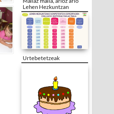
Mailaz maila, arloz arlo
Lehen Hezkuntzan
Urtebetetzeak