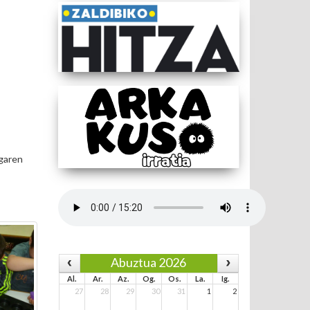
 garen
Abuztua 2026
Al.
Ar.
Az.
Og.
Os.
La.
Ig.
27
28
29
30
31
1
2