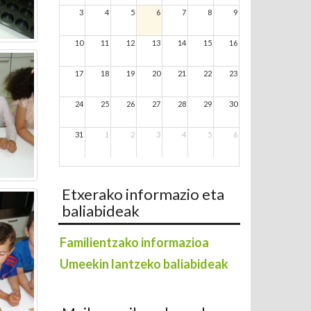
3
4
5
6
7
8
9
10
11
12
13
14
15
16
17
18
19
20
21
22
23
24
25
26
27
28
29
30
31
1
2
3
4
5
6
Etxerako informazio eta
baliabideak
Familientzako informazioa
Umeekin lantzeko baliabideak