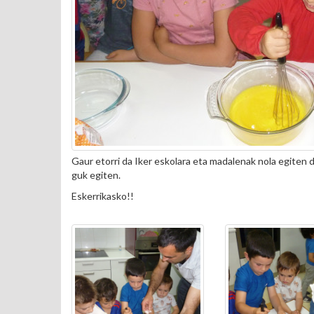
Gaur etorri da Iker eskolara eta madalenak nola egiten 
guk egiten.
Eskerrikasko!!