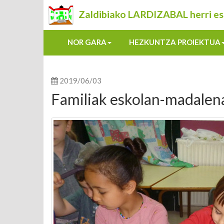
Zaldibiako LARDIZABAL herri es
NOR GARA
HEZKUNTZA PROIEKTUA
2019/06/03
Familiak eskolan-madalen