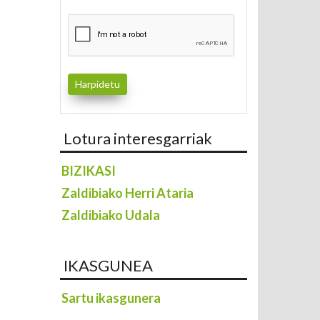
Lotura interesgarriak
BIZIKASI
Zaldibiako Herri Ataria
Zaldibiako Udala
IKASGUNEA
Sartu ikasgunera