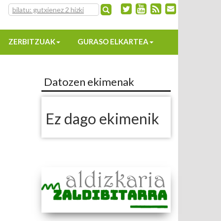
ZERBITZUAK
GURASO ELKARTEA
Datozen ekimenak
Ez dago ekimenik