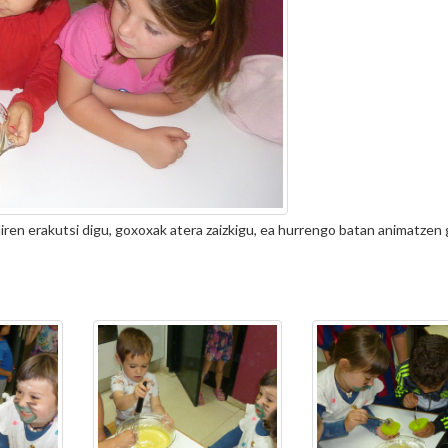
diren erakutsi digu, goxoxak atera zaizkigu, ea hurrengo batan animatzen