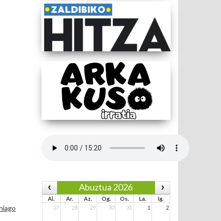
Abuztua 2026
Al.
Ar.
Az.
Og.
Os.
La.
Ig.
hiago
27
28
29
30
31
1
2