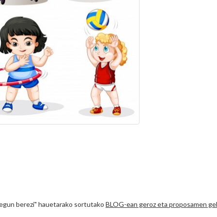
 "egun berezi" hauetarako sortutako
BLOG-ean geroz eta proposamen ge