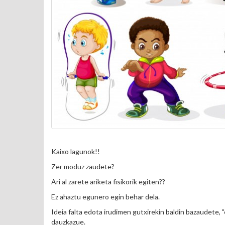
Kaixo lagunok!!
Zer moduz zaudete?
Ari al zarete ariketa fisikorik egiten??
Ez ahaztu egunero egin behar dela.
Ideia falta edota irudimen gutxirekin baldin bazaudete,
dauzkazue.