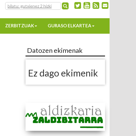
ZERBITZUAK
GURASO ELKARTEA
Datozen ekimenak
Ez dago ekimenik