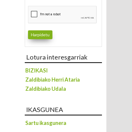
Lotura interesgarriak
BIZIKASI
Zaldibiako Herri Ataria
Zaldibiako Udala
IKASGUNEA
Sartu ikasgunera