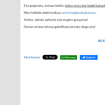
Eta gogoratu, astean behin,
bideo motz bat bidali behar
Nire helbide elektronikoa
i.artetxe@lardizabal.eus
.
Animo, zaindu zaitezte eta mugitu gorputza!
Denon artean birusa gainditzea lortuko dugu eta!
BLOG
Elkarbanatu
Whatsapp
Telegram