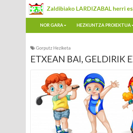
Zaldibiako LARDIZABAL herri es
NOR GARA
HEZKUNTZA PROIEKTUA
Gorputz Heziketa
ETXEAN BAI, GELDIRIK E