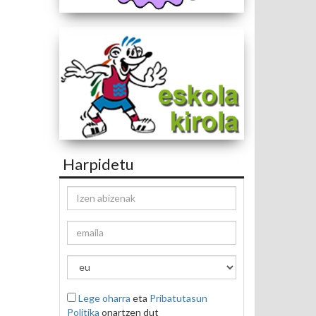
Harpidetu
Lege oharra
eta
Pribatutasun
Politika
onartzen dut