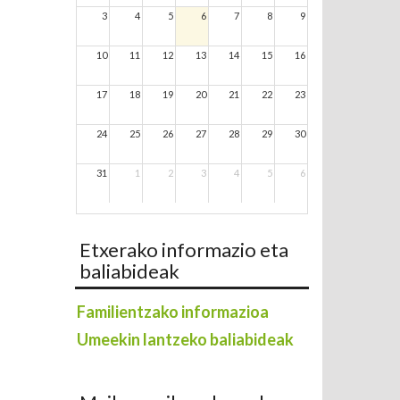
3
4
5
6
7
8
9
10
11
12
13
14
15
16
17
18
19
20
21
22
23
24
25
26
27
28
29
30
31
1
2
3
4
5
6
Etxerako informazio eta
baliabideak
Familientzako informazioa
Umeekin lantzeko baliabideak