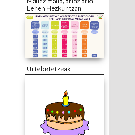
Mailaz maila, arloz arlo
Lehen Hezkuntzan
Urtebetetzeak