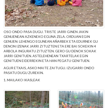
OSO ONDO PASA DUGU. TRISTE JARRI GINEN JAKIN
GENUENEAN AZKENEKO EGUNA ZELA. ORDUAN EGIN
GENUEN: LEHENGO EGUNEAN AÑARBEK ETA EDURNEK GU
DENON IZENAK JARRI ZITUZTEN ETA ERE BAI SOKEKIN 4
ARBOLA INGURATU ZITUZTEN. GERO GU DENOK SOKAK
JARRI GENITUEN. ASTELEHENEAN TXARTELAK EGIN
GENITUEN EIDERREKIN ETA HAN PEGATU GENITUEN.
AGUR ETXAIS, ASKO MAITE ZAITUGU. IZUGARRI ONDO
PASATU DUGU ZUREKIN.
1. MAILAKO IKASLEAK