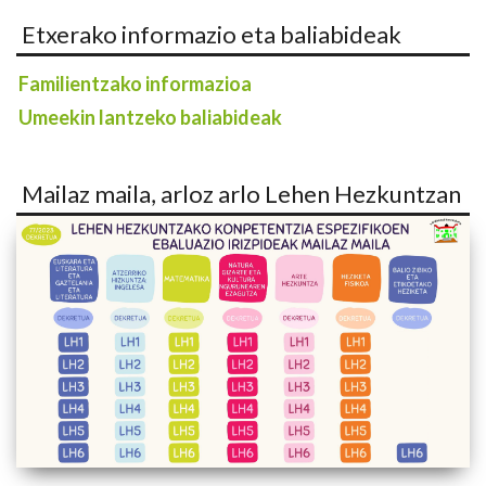
Etxerako informazio eta baliabideak
Familientzako informazioa
Umeekin lantzeko baliabideak
Mailaz maila, arloz arlo Lehen Hezkuntzan