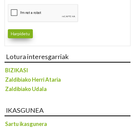
Lotura interesgarriak
BIZIKASI
Zaldibiako Herri Ataria
Zaldibiako Udala
IKASGUNEA
Sartu ikasgunera