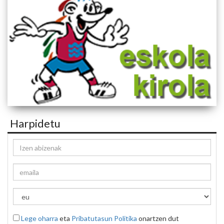
Harpidetu
Lege oharra
eta
Pribatutasun Politika
onartzen dut