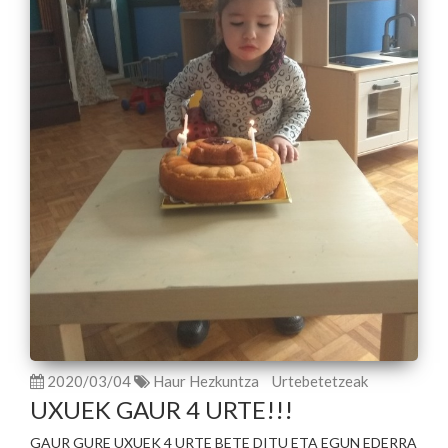
2020/03/04
Haur Hezkuntza
Urtebetetzeak
UXUEK GAUR 4 URTE!!!
GAUR GURE UXUEK 4 URTE BETE DITU ETA EGUN EDERRA