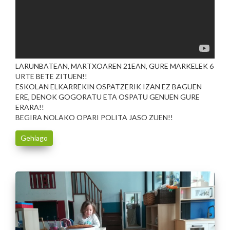
LARUNBATEAN, MARTXOAREN 21EAN, GURE MARKELEK 6
URTE BETE ZITUEN!!
ESKOLAN ELKARREKIN OSPATZERIK IZAN EZ BAGUEN
ERE, DENOK GOGORATU ETA OSPATU GENUEN GURE
ERARA!!
BEGIRA NOLAKO OPARI POLITA JASO ZUEN!!
Gehiago