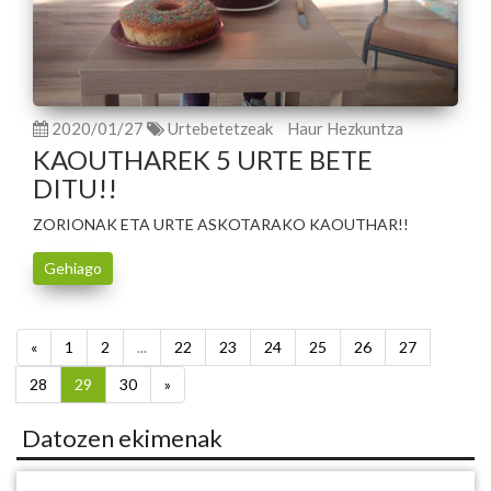
2020/01/27
Urtebetetzeak
Haur Hezkuntza
KAOUTHAREK 5 URTE BETE
DITU!!
ZORIONAK ETA URTE ASKOTARAKO KAOUTHAR!!
Gehiago
«
1
2
...
22
23
24
25
26
27
28
29
30
»
Datozen ekimenak