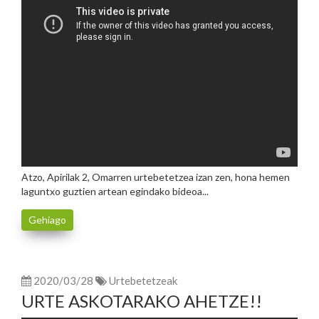
Atzo, Apirilak 2, Omarren urtebetetzea izan zen, hona hemen
laguntxo guztien artean egindako bideoa...
Gehiago
2020/03/28
Urtebetetzeak
URTE ASKOTARAKO AHETZE!!