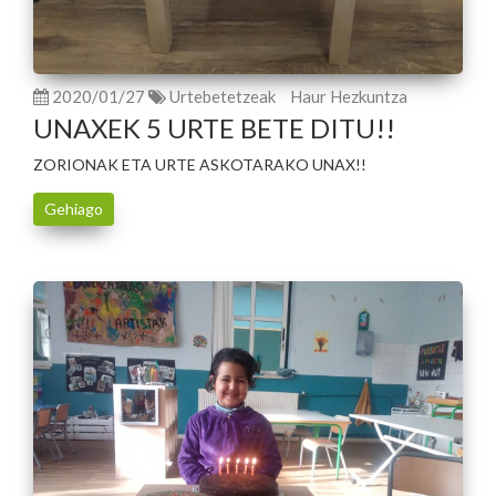
2020/01/27
Urtebetetzeak
Haur Hezkuntza
UNAXEK 5 URTE BETE DITU!!
ZORIONAK ETA URTE ASKOTARAKO UNAX!!
Gehiago