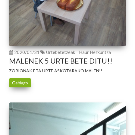
2020/01/31
Urtebetetzeak
Haur Hezkuntza
MALENEK 5 URTE BETE DITU!!
ZORIONAK ETA URTE ASKOTARAKO MALEN!!
Gehiago