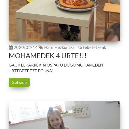
2020/02/14
Haur Hezkuntza
Urtebetetzeak
MOHAMEDEK 4 URTE!!!
GAUR ELKARREKIN OSPATU DUGU MOHAMEDEN
URTEBETETZE EGUNA!
Gehiago