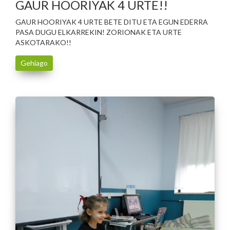
GAUR HOORIYAK 4 URTE!!
GAUR HOORIYAK 4 URTE BETE DITU ETA EGUN EDERRA
PASA DUGU ELKARREKIN! ZORIONAK ETA URTE
ASKOTARAKO!!
Gehiago