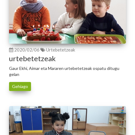
2020/02/06
Urtebetetzeak
urtebetetzeak
Gaur Ekhi, Aimar eta Mararen urtebetetzeak ospatu ditugu
gelan
Gehiago