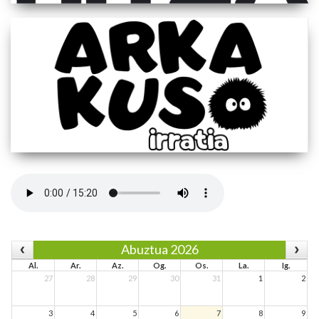
Abuztua 2026
Al.
Ar.
Az.
Og.
Os.
La.
Ig.
27
28
29
30
31
1
2
3
4
5
6
7
8
9