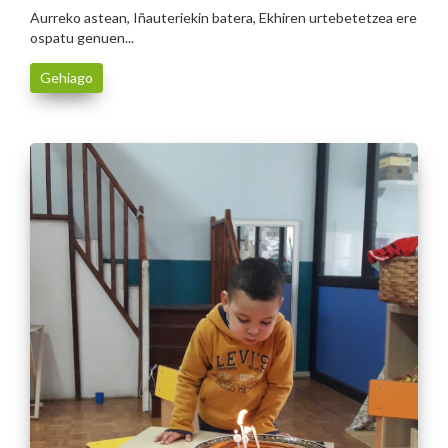
Aurreko astean, Iñauteriekin batera, Ekhiren urtebetetzea ere
ospatu genuen...
Gehiago