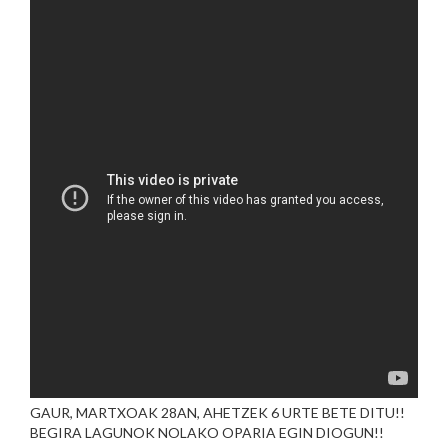
GAUR, MARTXOAK 28AN, AHETZEK 6 URTE BETE DITU!!
BEGIRA LAGUNOK NOLAKO OPARIA EGIN DIOGUN!!