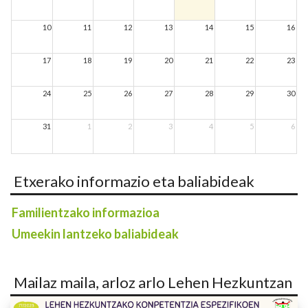
10
11
12
13
14
15
16
17
18
19
20
21
22
23
24
25
26
27
28
29
30
31
1
2
3
4
5
6
Etxerako informazio eta baliabideak
Familientzako informazioa
Umeekin lantzeko baliabideak
Mailaz maila, arloz arlo Lehen Hezkuntzan