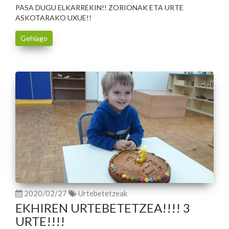
PASA DUGU ELKARREKIN!! ZORIONAK ETA URTE
ASKOTARAKO UXUE!!
Gehiago
2020/02/27
Urtebetetzeak
EKHIREN URTEBETETZEA!!!! 3
URTE!!!!