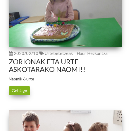
2020/02/10
Urtebetetzeak
Haur Hezkuntza
ZORIONAK ETA URTE
ASKOTARAKO NAOMI!!
Naomik 6 urte
Gehiago