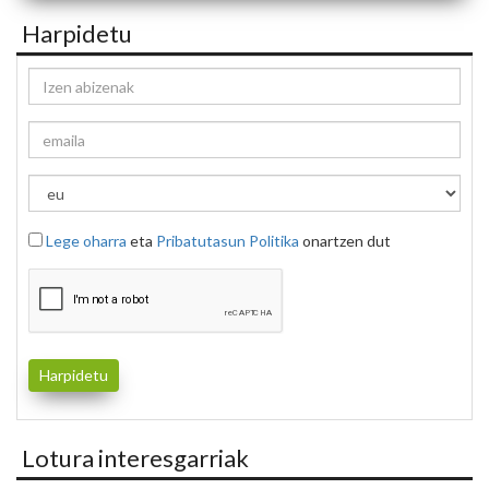
Harpidetu
Lege oharra
eta
Pribatutasun Politika
onartzen dut
Lotura interesgarriak