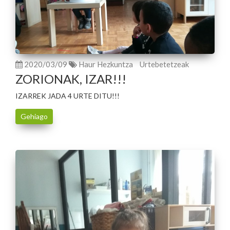
2020/03/09
Haur Hezkuntza
Urtebetetzeak
ZORIONAK, IZAR!!!
IZARREK JADA 4 URTE DITU!!!
Gehiago