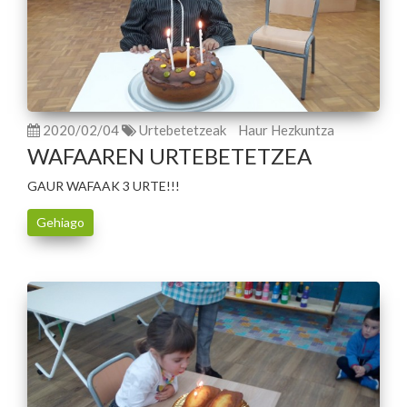
2020/02/04
Urtebetetzeak
Haur Hezkuntza
WAFAAREN URTEBETETZEA
GAUR WAFAAK 3 URTE!!!
Gehiago