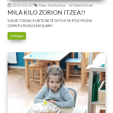
2022/02/22
Haur Hezkuntza
Urtebetetzeak
MILA KILO ZORION ITZEA!!
GAUR ITZEAK 3 URTE BETE DITU ETA POZ-POZIK
OSPATU DUGU ESKOLAN!!
Gehiago