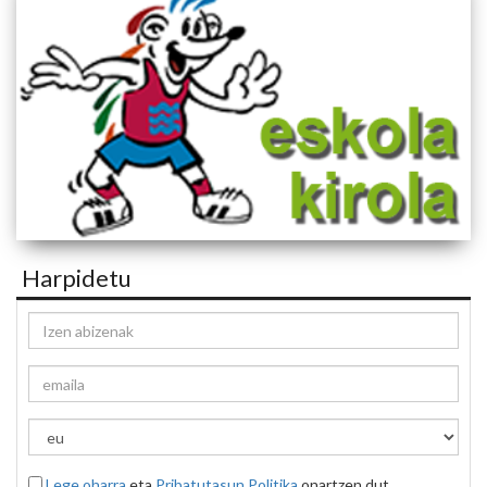
Harpidetu
Lege oharra
eta
Pribatutasun Politika
onartzen dut