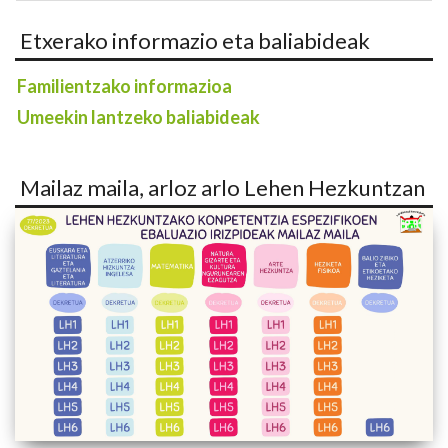
Etxerako informazio eta baliabideak
Familientzako informazioa
Umeekin lantzeko baliabideak
Mailaz maila, arloz arlo Lehen Hezkuntzan