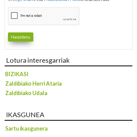
Lotura interesgarriak
BIZIKASI
Zaldibiako Herri Ataria
Zaldibiako Udala
IKASGUNEA
Sartu ikasgunera