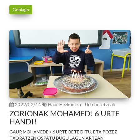
Gehiago
2022/02/14
Haur Hezkuntza
Urtebetetzeak
ZORIONAK MOHAMED! 6 URTE
HANDI!
GAUR MOHAMEDEK 6 URTE BETE DITU, ETA POZEZ
TXORATZEN OSPATU DUGU LAGUN ARTEAN.