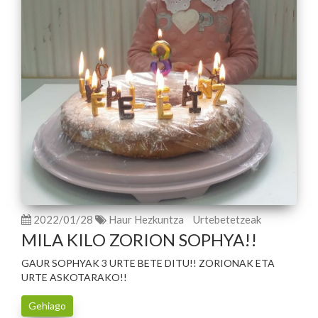
2022/01/28
Haur Hezkuntza
Urtebetetzeak
MILA KILO ZORION SOPHYA!!
GAUR SOPHYAK 3 URTE BETE DITU!! ZORIONAK ETA
URTE ASKOTARAKO!!
Gehiago