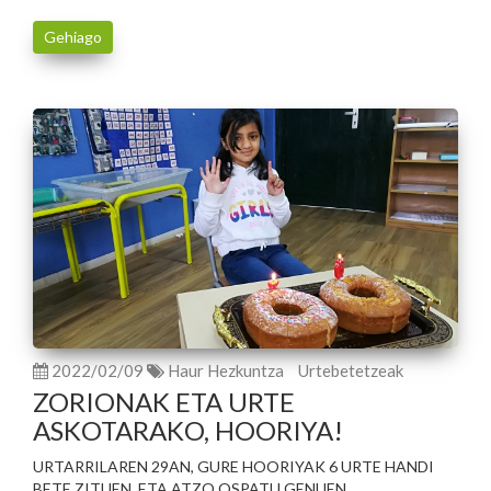
Gehiago
2022/02/09
Haur Hezkuntza
Urtebetetzeak
ZORIONAK ETA URTE
ASKOTARAKO, HOORIYA!
URTARRILAREN 29AN, GURE HOORIYAK 6 URTE HANDI
BETE ZITUEN, ETA ATZO OSPATU GENUEN.