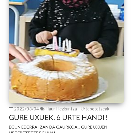
2022/03/04
Haur Hezkuntza
Urtebetetzeak
GURE UXUEK, 6 URTE HANDI!
EGUN EDERRA IZAN DA GAURKOA... GURE UXUEN
URTEBETETZE EGUNA!