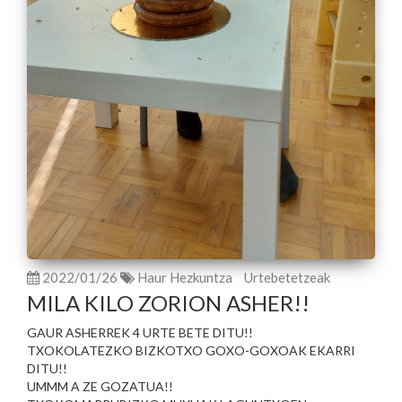
2022/01/26
Haur Hezkuntza
Urtebetetzeak
MILA KILO ZORION ASHER!!
GAUR ASHERREK 4 URTE BETE DITU!!
TXOKOLATEZKO BIZKOTXO GOXO-GOXOAK EKARRI
DITU!!
UMMM A ZE GOZATUA!!