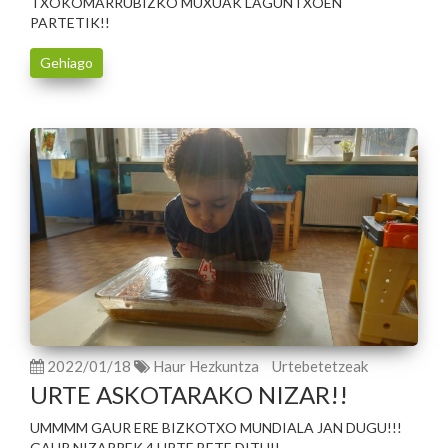
TXOKOMARRUBIZKO MUXUAK LAGUNTXOEN
PARTETIK!!
Gehiago
2022/01/18
Haur Hezkuntza
Urtebetetzeak
URTE ASKOTARAKO NIZAR!!
UMMMM GAUR ERE BIZKOTXO MUNDIALA JAN DUGU!!!
GAUR NIZARREK 4 URTE BETE DITU!!