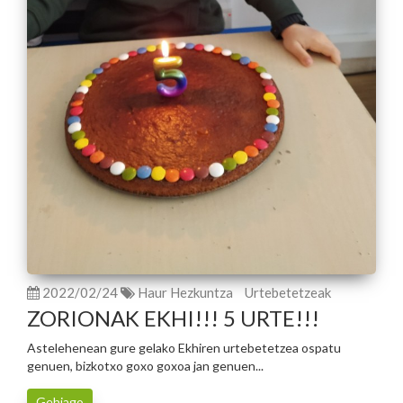
2022/02/24
Haur Hezkuntza
Urtebetetzeak
ZORIONAK EKHI!!! 5 URTE!!!
Astelehenean gure gelako Ekhiren urtebetetzea ospatu
genuen, bizkotxo goxo goxoa jan genuen...
Gehiago