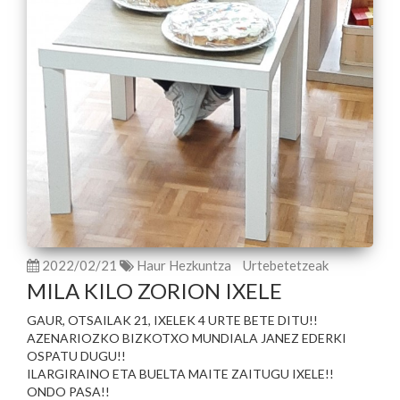
2022/02/21
Haur Hezkuntza
Urtebetetzeak
MILA KILO ZORION IXELE
GAUR, OTSAILAK 21, IXELEK 4 URTE BETE DITU!!
AZENARIOZKO BIZKOTXO MUNDIALA JANEZ EDERKI
OSPATU DUGU!!
ILARGIRAINO ETA BUELTA MAITE ZAITUGU IXELE!!
ONDO PASA!!