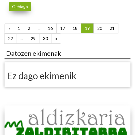
Gehiago
«
1
2
...
16
17
18
19
20
21
22
...
29
30
»
Datozen ekimenak
Ez dago ekimenik