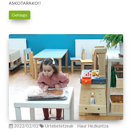
ASKOTARAKO!!
Gehiago
2022/02/02
Urtebetetzeak
Haur Hezkuntza