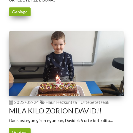
Gehiago
2022/02/24
Haur Hezkuntza
Urtebetetzeak
MILA KILO ZORION DAVID!!
Gaur, ostegun gizen egunean, Davidek 5 urte bete ditu...
Gehiago