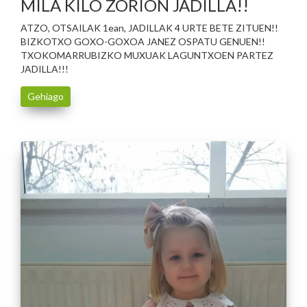
MILA KILO ZORION JADILLA!!
ATZO, OTSAILAK 1ean, JADILLAK 4 URTE BETE ZITUEN!!
BIZKOTXO GOXO-GOXOA JANEZ OSPATU GENUEN!!
TXOKOMARRUBIZKO MUXUAK LAGUNTXOEN PARTEZ
JADILLA!!!
Gehiago