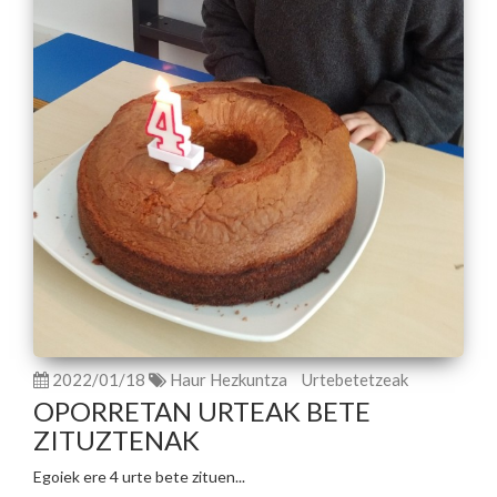
2022/01/18
Haur Hezkuntza
Urtebetetzeak
OPORRETAN URTEAK BETE
ZITUZTENAK
Egoiek ere 4 urte bete zituen...