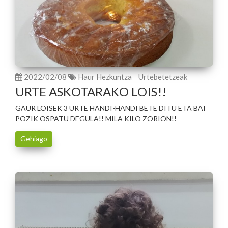
2022/02/08
Haur Hezkuntza
Urtebetetzeak
URTE ASKOTARAKO LOIS!!
GAUR LOISEK 3 URTE HANDI-HANDI BETE DITU ETA BAI
POZIK OSPATU DEGULA!! MILA KILO ZORION!!
Gehiago