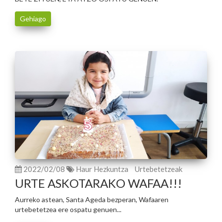
Gehiago
2022/02/08
Haur Hezkuntza
Urtebetetzeak
URTE ASKOTARAKO WAFAA!!!
Aurreko astean, Santa Ageda bezperan, Wafaaren
urtebetetzea ere ospatu genuen...