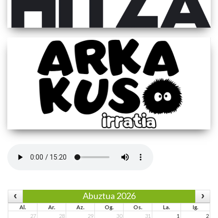
Abuztua 2026
Al.
Ar.
Az.
Og.
Os.
La.
Ig.
27
28
29
30
31
1
2