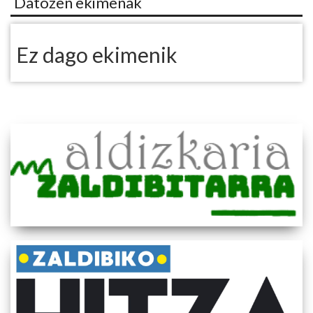
Datozen ekimenak
Ez dago ekimenik