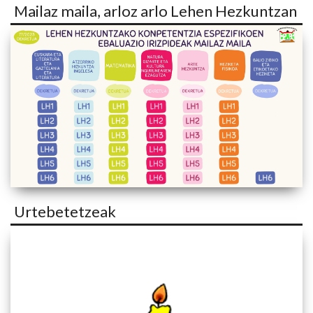
Mailaz maila, arloz arlo Lehen Hezkuntzan
Urtebetetzeak