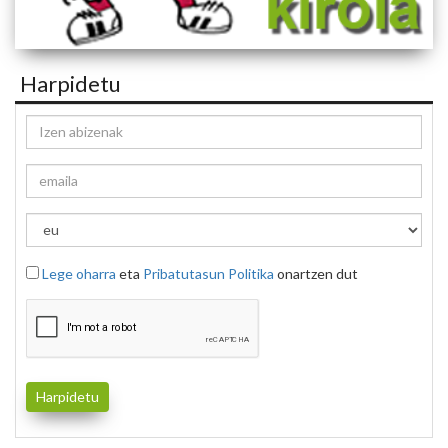
Harpidetu
Lege oharra
eta
Pribatutasun Politika
onartzen dut