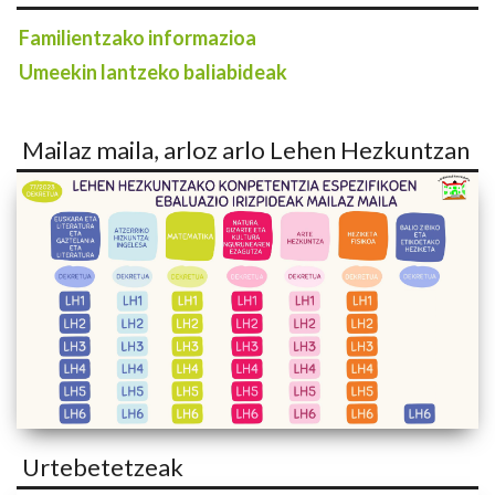
Familientzako informazioa
Umeekin lantzeko baliabideak
Mailaz maila, arloz arlo Lehen Hezkuntzan
Urtebetetzeak