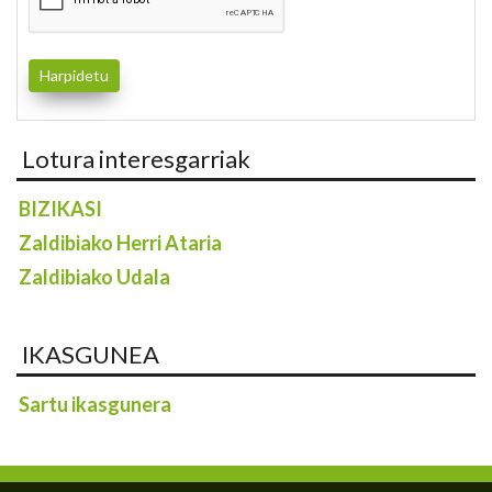
Lotura interesgarriak
BIZIKASI
Zaldibiako Herri Ataria
Zaldibiako Udala
IKASGUNEA
Sartu ikasgunera