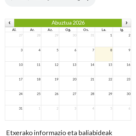
Abuztua 2026
Al.
Ar.
Az.
Og.
Os.
La.
Ig.
27
28
29
30
31
1
2
3
4
5
6
7
8
9
10
11
12
13
14
15
16
17
18
19
20
21
22
23
24
25
26
27
28
29
30
31
1
2
3
4
5
6
Etxerako informazio eta baliabideak