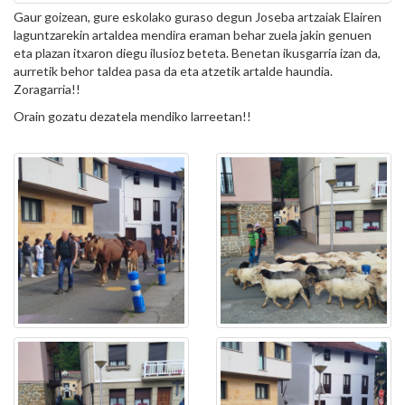
Gaur goizean, gure eskolako guraso degun Joseba artzaiak Elairen
laguntzarekin artaldea mendira eraman behar zuela jakin genuen
eta plazan itxaron diegu ilusioz beteta. Benetan ikusgarria izan da,
aurretik behor taldea pasa da eta atzetik artalde haundia.
Zoragarria!!
Orain gozatu dezatela mendiko larreetan!!