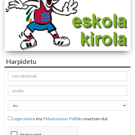
Harpidetu
Lege oharra
eta
Pribatutasun Politika
onartzen dut