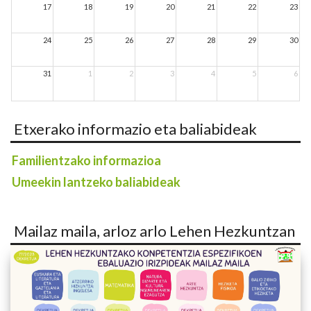
17
18
19
20
21
22
23
24
25
26
27
28
29
30
31
1
2
3
4
5
6
Etxerako informazio eta baliabideak
Familientzako informazioa
Umeekin lantzeko baliabideak
Mailaz maila, arloz arlo Lehen Hezkuntzan