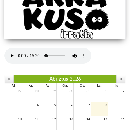
Abuztua 2026
Al.
Ar.
Az.
Og.
Os.
La.
Ig.
27
28
29
30
31
1
2
3
4
5
6
7
8
9
10
11
12
13
14
15
16