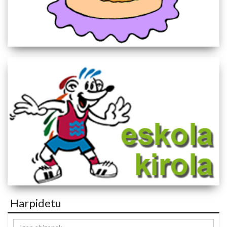
Harpidetu