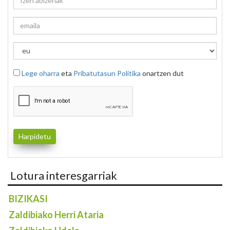
Lege oharra
eta
Pribatutasun Politika
onartzen dut
Lotura interesgarriak
BIZIKASI
Zaldibiako Herri Ataria