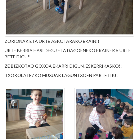
ZORIONAK ETA URTE ASKOTARAKO EKAIN!!
URTE BERRIA HASI DEGU ETA DAGOENEKO EKAINEK 5 URTE
BETE DIGU!!
ZE BIZKOTXO GOXOA EKARRI DIGUN, ESKERRIKASKO!!
TXOKOLATEZKO MUXUAK LAGUNTXOEN PARTETIK!!