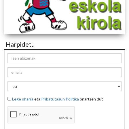
Harpidetu
Lege oharra
eta
Pribatutasun Politika
onartzen dut