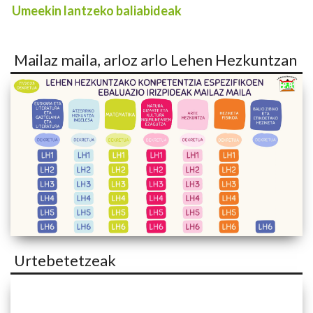
Umeekin lantzeko baliabideak
Mailaz maila, arloz arlo Lehen Hezkuntzan
Urtebetetzeak