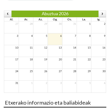
Abuztua 2026
Al.
Ar.
Az.
Og.
Os.
La.
Ig.
27
28
29
30
31
1
2
3
4
5
6
7
8
9
10
11
12
13
14
15
16
17
18
19
20
21
22
23
24
25
26
27
28
29
30
31
1
2
3
4
5
6
Etxerako informazio eta baliabideak