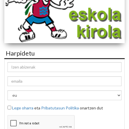
Harpidetu
Lege oharra
eta
Pribatutasun Politika
onartzen dut