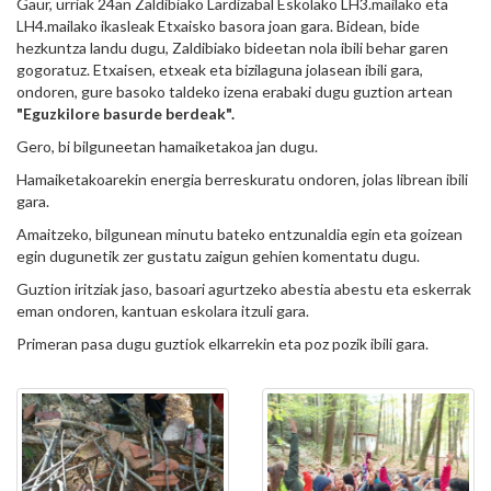
Gaur, urriak 24an Zaldibiako Lardizabal Eskolako LH3.mailako eta
LH4.mailako ikasleak Etxaisko basora joan gara. Bidean, bide
hezkuntza landu dugu, Zaldibiako bideetan nola ibili behar garen
gogoratuz. Etxaisen, etxeak eta bizilaguna jolasean ibili gara,
ondoren, gure basoko taldeko izena erabaki dugu guztion artean
"Eguzkilore basurde berdeak".
Gero, bi bilguneetan hamaiketakoa jan dugu.
Hamaiketakoarekin energia berreskuratu ondoren, jolas librean ibili
gara.
Amaitzeko, bilgunean minutu bateko entzunaldia egin eta goizean
egin dugunetik zer gustatu zaigun gehien komentatu dugu.
Guztion iritziak jaso, basoari agurtzeko abestia abestu eta eskerrak
eman ondoren, kantuan eskolara itzuli gara.
Primeran pasa dugu guztiok elkarrekin eta poz pozik ibili gara.