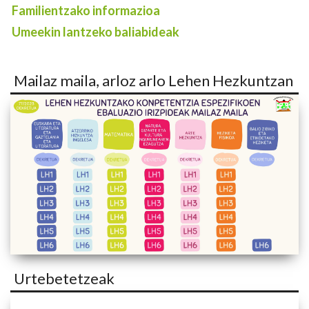
Familientzako informazioa
Umeekin lantzeko baliabideak
Mailaz maila, arloz arlo Lehen Hezkuntzan
Urtebetetzeak