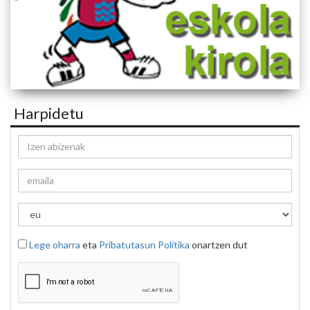
Harpidetu
Lege oharra
eta
Pribatutasun Politika
onartzen dut