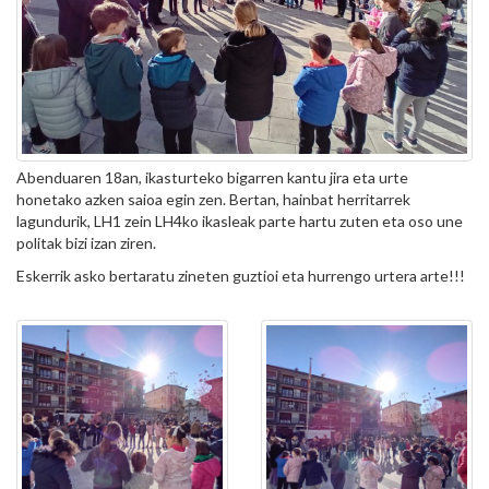
Abenduaren 18an, ikasturteko bigarren kantu jira eta urte
honetako azken saioa egin zen. Bertan, hainbat herritarrek
lagundurik, LH1 zein LH4ko ikasleak parte hartu zuten eta oso une
politak bizi izan ziren.
Eskerrik asko bertaratu zineten guztioi eta hurrengo urtera arte!!!