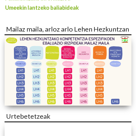
Umeekin lantzeko baliabideak
Mailaz maila, arloz arlo Lehen Hezkuntzan
Urtebetetzeak