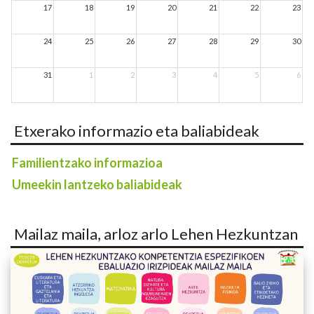
17
18
19
20
21
22
23
24
25
26
27
28
29
30
31
1
2
3
4
5
6
Etxerako informazio eta baliabideak
Familientzako informazioa
Umeekin lantzeko baliabideak
Mailaz maila, arloz arlo Lehen Hezkuntzan