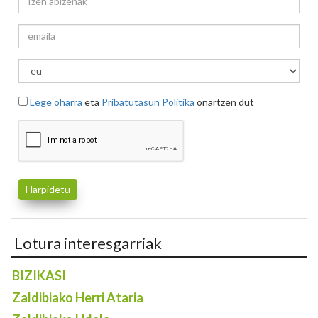
Lege oharra
eta
Pribatutasun Politika
onartzen dut
Lotura interesgarriak
BIZIKASI
Zaldibiako Herri Ataria