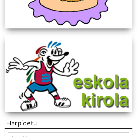
Harpidetu