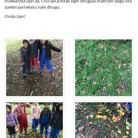
irudikatzea izan da. Oso lan politak egin ditugula iruditzen zaigu eta
zuekin partekatu nahi ditugu.
Ondo izan!