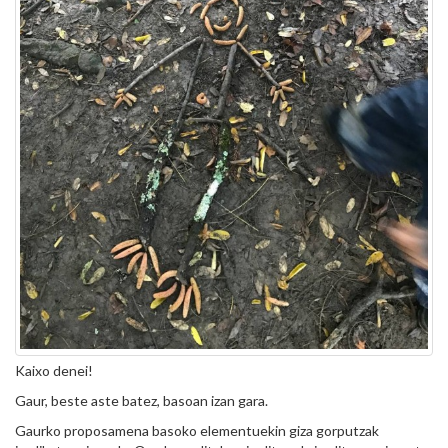
Kaixo denei!
Gaur, beste aste batez, basoan izan gara.
Gaurko proposamena basoko elementuekin giza gorputzak