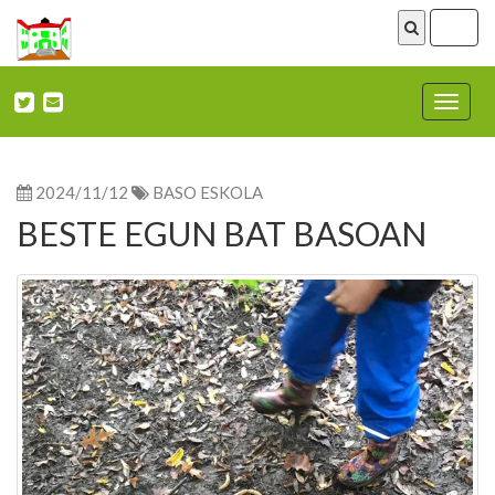
ireki
menu
Nabega
ireki
2024/11/12
BASO ESKOLA
BESTE EGUN BAT BASOAN