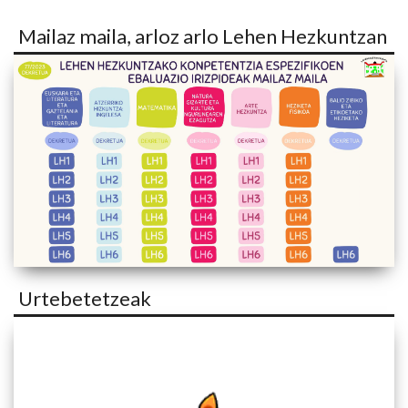
Mailaz maila, arloz arlo Lehen Hezkuntzan
Urtebetetzeak