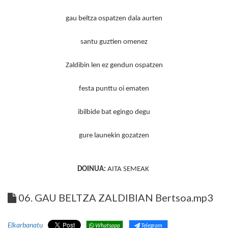
gau beltza ospatzen dala aurten
santu guztien omenez
Zaldibin len ez gendun ospatzen
festa punttu oi ematen
ibilbide bat egingo degu
gure launekin gozatzen
DOINUA:
AITA SEMEAK
06. GAU BELTZA ZALDIBIAN Bertsoa.mp3
Elkarbanatu
Whatsapp
Telegram