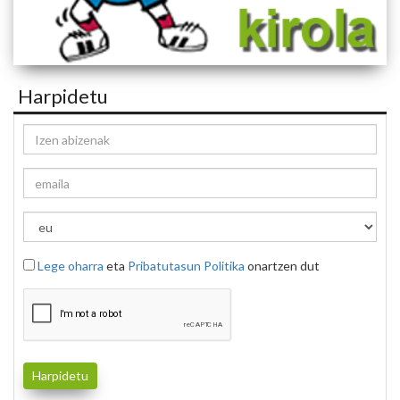
Harpidetu
Lege oharra
eta
Pribatutasun Politika
onartzen dut