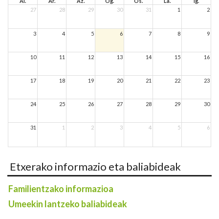
Al.
Ar.
Az.
Og.
Os.
La.
Ig.
27
28
29
30
31
1
2
3
4
5
6
7
8
9
10
11
12
13
14
15
16
17
18
19
20
21
22
23
24
25
26
27
28
29
30
31
1
2
3
4
5
6
Etxerako informazio eta baliabideak
Familientzako informazioa
Umeekin lantzeko baliabideak