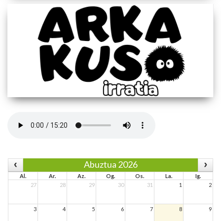
Abuztua 2026
Al.
Ar.
Az.
Og.
Os.
La.
Ig.
27
28
29
30
31
1
2
3
4
5
6
7
8
9