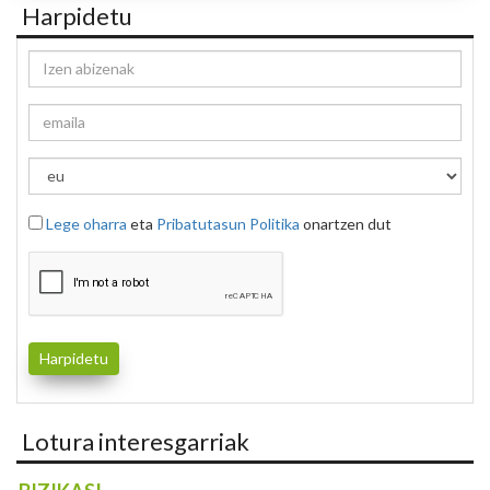
Harpidetu
Lege oharra
eta
Pribatutasun Politika
onartzen dut
Lotura interesgarriak