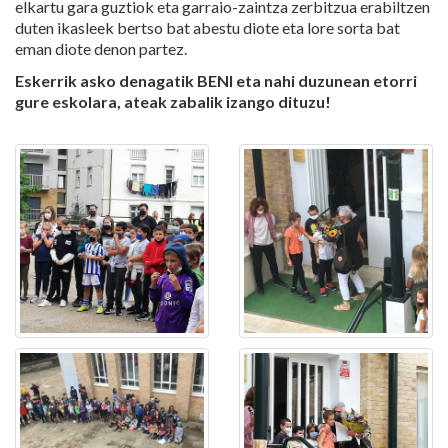
elkartu gara guztiok eta garraio-zaintza zerbitzua erabiltzen
duten ikasleek bertso bat abestu diote eta lore sorta bat
eman diote denon partez.
Eskerrik asko denagatik BENI eta nahi duzunean etorri
gure eskolara, ateak zabalik izango dituzu!