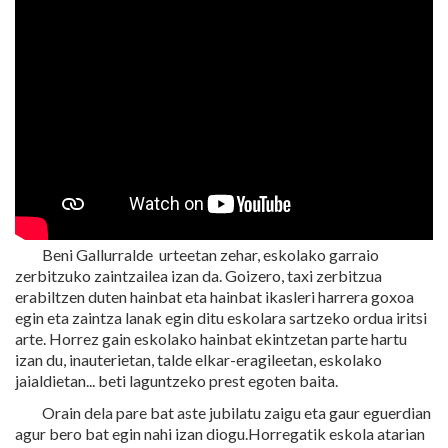
Beni Gallurralde urteetan zehar, eskolako garraio
zerbitzuko zaintzailea izan da. Goizero, taxi zerbitzua
erabiltzen duten hainbat eta hainbat ikasleri harrera goxoa
egin eta zaintza lanak egin ditu eskolara sartzeko ordua iritsi
arte. Horrez gain eskolako hainbat ekintzetan parte hartu
izan du, inauterietan, talde elkar-eragileetan, eskolako
jaialdietan... beti laguntzeko prest egoten baita.
Orain dela pare bat aste jubilatu zaigu eta gaur eguerdian
agur bero bat egin nahi izan diogu.Horregatik eskola atarian