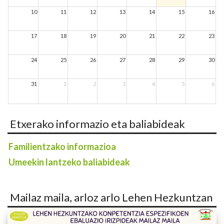
10
11
12
13
14
15
16
17
18
19
20
21
22
23
24
25
26
27
28
29
30
31
1
2
3
4
5
6
Etxerako informazio eta baliabideak
Familientzako informazioa
Umeekin lantzeko baliabideak
Mailaz maila, arloz arlo Lehen Hezkuntzan