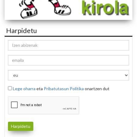
Harpidetu
Lege oharra
eta
Pribatutasun Politika
onartzen dut