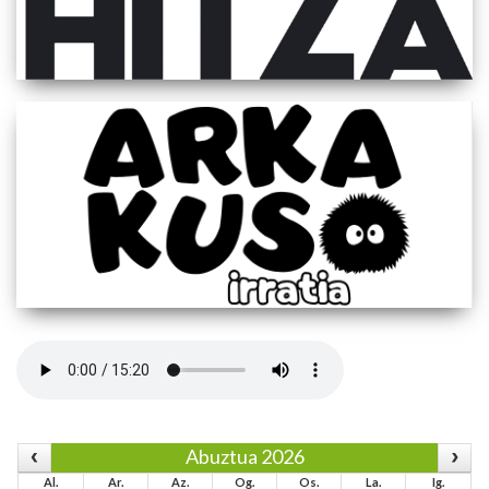
Abuztua 2026
Al.
Ar.
Az.
Og.
Os.
La.
Ig.