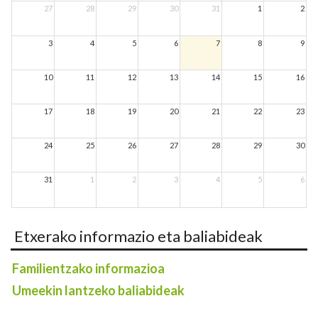
27
28
29
30
31
1
2
3
4
5
6
7
8
9
10
11
12
13
14
15
16
17
18
19
20
21
22
23
24
25
26
27
28
29
30
31
1
2
3
4
5
6
Etxerako informazio eta baliabideak
Familientzako informazioa
Umeekin lantzeko baliabideak