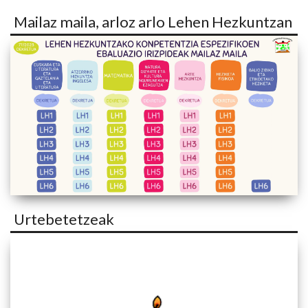
Mailaz maila, arloz arlo Lehen Hezkuntzan
Urtebetetzeak