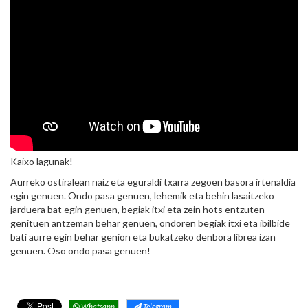
Kaixo lagunak!
Aurreko ostiralean naiz eta eguraldi txarra zegoen basora irtenaldia
egin genuen. Ondo pasa genuen, lehemik eta behin lasaitzeko
jarduera bat egin genuen, begiak itxi eta zein hots entzuten
genituen antzeman behar genuen, ondoren begiak itxi eta ibilbide
bati aurre egin behar genion eta bukatzeko denbora librea izan
genuen. Oso ondo pasa genuen!
Whatsapp
Telegram