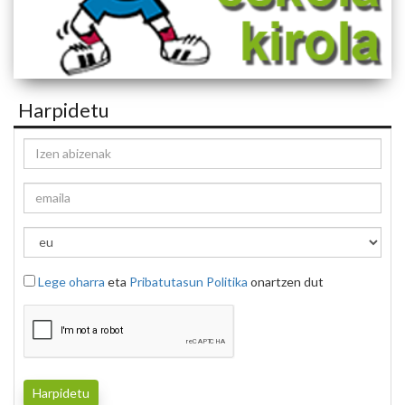
Harpidetu
Lege oharra
eta
Pribatutasun Politika
onartzen dut