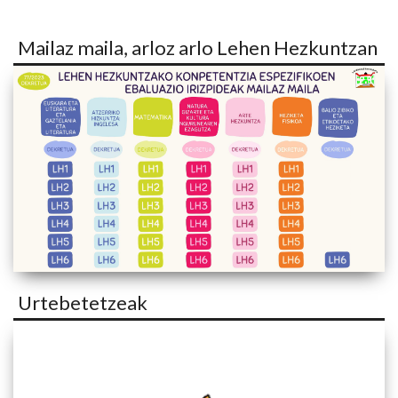
Mailaz maila, arloz arlo Lehen Hezkuntzan
Urtebetetzeak