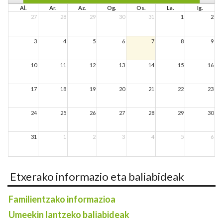
Al.
Ar.
Az.
Og.
Os.
La.
Ig.
27
28
29
30
31
1
2
3
4
5
6
7
8
9
10
11
12
13
14
15
16
17
18
19
20
21
22
23
24
25
26
27
28
29
30
31
1
2
3
4
5
6
Etxerako informazio eta baliabideak
Familientzako informazioa
Umeekin lantzeko baliabideak