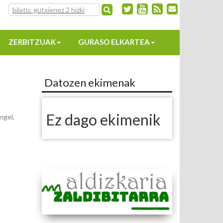
ZERBITZUAK
GURASO ELKARTEA
Datozen ekimenak
Ez dago ekimenik
ngel,