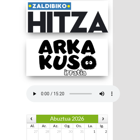
Abuztua 2026
Al.
Ar.
Az.
Og.
Os.
La.
Ig.
27
28
29
30
31
1
2