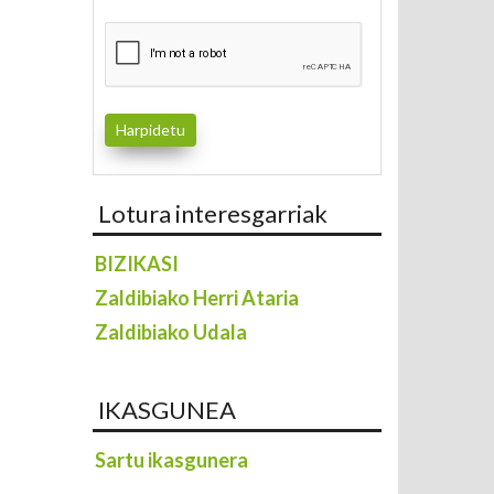
Lotura interesgarriak
BIZIKASI
Zaldibiako Herri Ataria
Zaldibiako Udala
IKASGUNEA
Sartu ikasgunera