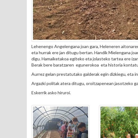
Lehenengo Angelengana joan gara, Heleneren aitonareng
eta hurrak ere jan ditugu bertan. Handik Mielengana joa
digu. Hamaiketakoa egiteko eta jolasteko tartea ere iz
Berak bere baratzaren egunerokoa eta historia kontatu
Aurrez gelan prestatutako galderak egin dizkiegu, eta in
Argazki politak atera ditugu, oroitzapenean jasotzeko ga
Eskerrik asko hiruroi.