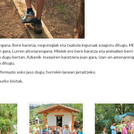
ana. Bere baratza, negutegiak eta txabola inguruak ezagutu ditugu. Mi
n gara, Lurren aitonarengana. Mielek ere bere baratza eta animalien berr
an dugu bertan. Azkenik Joxepiren baratzera joan gara, Izan-en amonaren
 ditugu.
formazio asko jaso dugu, horrekin lanean jarraitzeko.
urko bisitak.