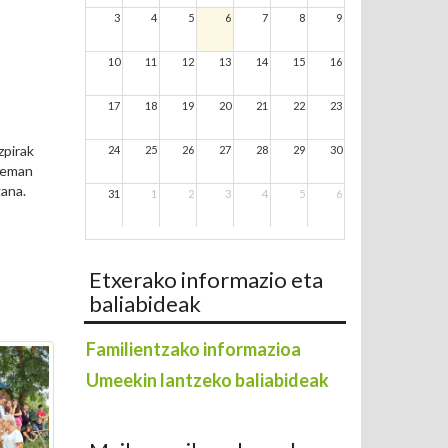
3
4
5
6
7
8
9
10
11
12
13
14
15
16
17
18
19
20
21
22
23
zpirak
24
25
26
27
28
29
30
i eman
gana.
31
1
2
3
4
5
6
Etxerako informazio eta
baliabideak
Familientzako informazioa
Umeekin lantzeko baliabideak