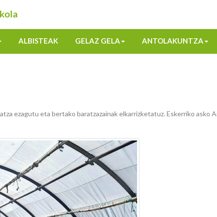
kola
ALBISTEAK
GELAZ GELA
ANTOLAKUNTZA
atza ezagutu eta bertako baratzazainak elkarrizketatuz. Eskerriko asko A