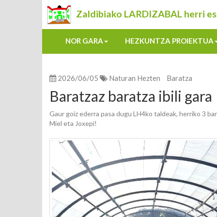
Zaldibiako LARDIZABAL herri es
NOR GARA
HEZKUNTZA PROIEKTUA
2026/06/05
Naturan Hezten
Baratza
Baratzaz baratza ibili gara
Gaur goiz ederra pasa dugu LH4ko taldeak, herriko 3 bar
Miel eta Joxepi!