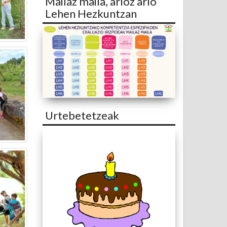
Mailaz maila, arloz arlo
Lehen Hezkuntzan
Urtebetetzeak