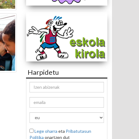
Harpidetu
Lege oharra
eta
Pribatutasun
Politika
onartzen dut