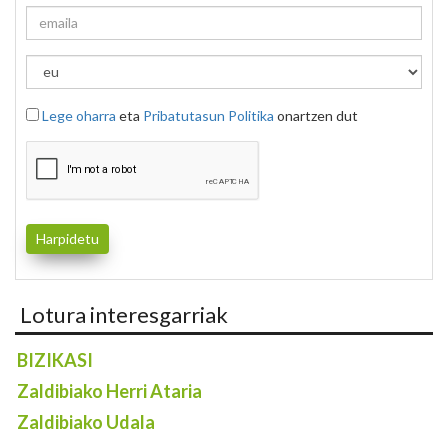
Lege oharra
eta
Pribatutasun Politika
onartzen dut
Lotura interesgarriak
BIZIKASI
Zaldibiako Herri Ataria
Zaldibiako Udala