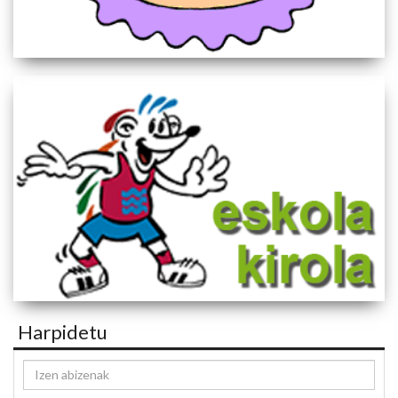
Harpidetu