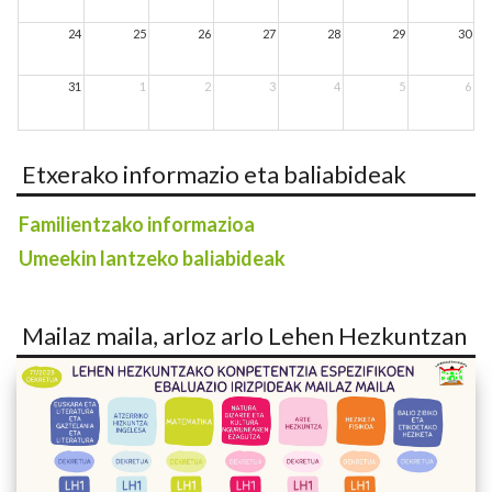
24
25
26
27
28
29
30
31
1
2
3
4
5
6
Etxerako informazio eta baliabideak
Familientzako informazioa
Umeekin lantzeko baliabideak
Mailaz maila, arloz arlo Lehen Hezkuntzan