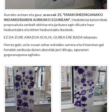
Aurreko astean eta gaur,
azaroak 25, "EMAKUMEENGANAKO
INDARKERIAREN AURKAKO EGUNEAN"
, Hezkidetza batzordeak
proposatuta zenbait ekintza eta jarduera egin dituzte haur
hezkuntzako eta lehen hezkuntzako ikasleek.
EZ DA ZURE ARAZOA SOILIK, GUREA ERE BADA lelopean.
Horrez gain, aste osoan zehar eskolako sarrera eta irteeretan gai
honekin zerikusia duten abestiak jarri ditugu, egunaren
gogorarazpena egiteko.