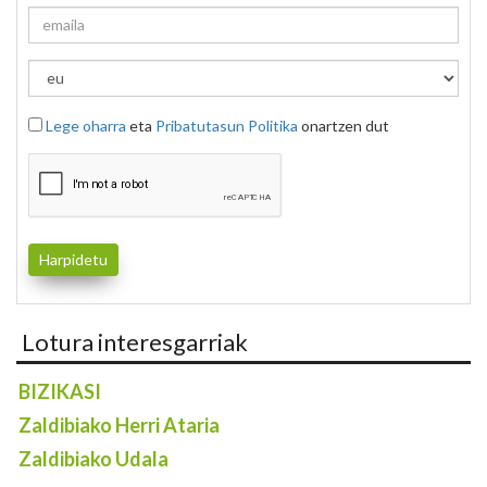
Lege oharra
eta
Pribatutasun Politika
onartzen dut
Lotura interesgarriak
BIZIKASI
Zaldibiako Herri Ataria
Zaldibiako Udala