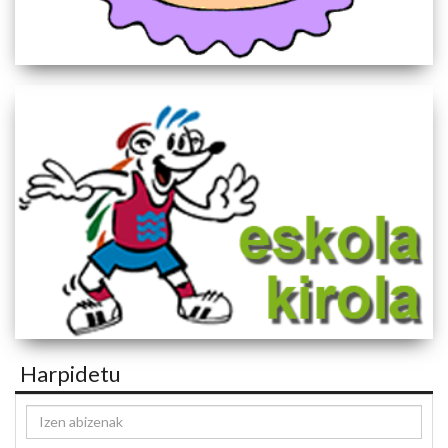
Harpidetu