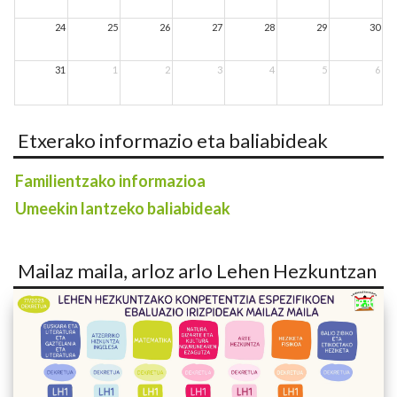
24
25
26
27
28
29
30
31
1
2
3
4
5
6
Etxerako informazio eta baliabideak
Familientzako informazioa
Umeekin lantzeko baliabideak
Mailaz maila, arloz arlo Lehen Hezkuntzan