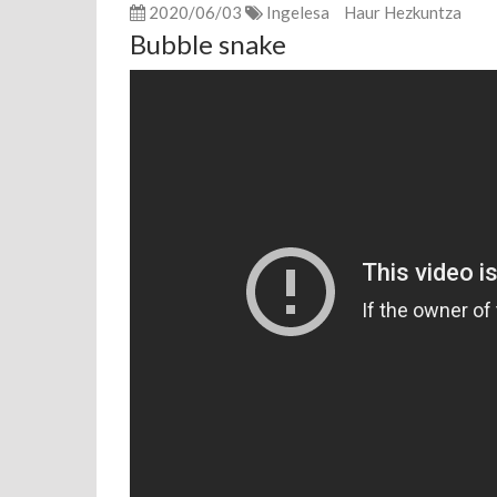
2020/06/03
Ingelesa
Haur Hezkuntza
Bubble snake