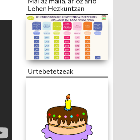
Mailaz maila, arloz arlo
Lehen Hezkuntzan
Urtebetetzeak