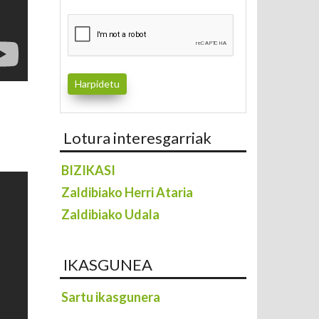
Lotura interesgarriak
BIZIKASI
Zaldibiako Herri Ataria
Zaldibiako Udala
IKASGUNEA
Sartu ikasgunera