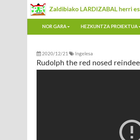
Zaldibiako LARDIZABAL herri es
NOR GARA
HEZKUNTZA PROIEKTUA
2020/12/21
Ingelesa
Rudolph the red nosed reindee