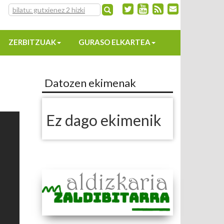
ZERBITZUAK
GURASO ELKARTEA
Datozen ekimenak
Ez dago ekimenik