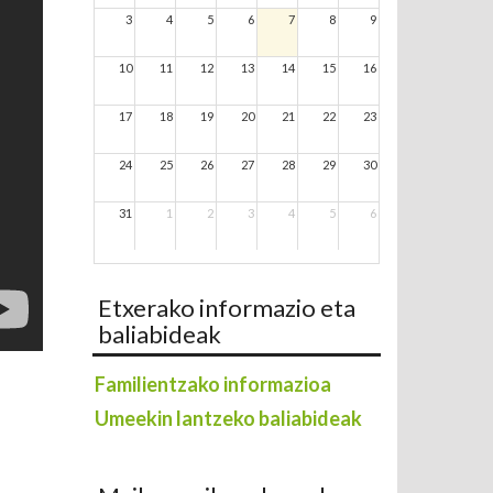
3
4
5
6
7
8
9
10
11
12
13
14
15
16
17
18
19
20
21
22
23
24
25
26
27
28
29
30
31
1
2
3
4
5
6
Etxerako informazio eta
baliabideak
Familientzako informazioa
Umeekin lantzeko baliabideak