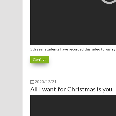
5th year students have recorded this video to wish 
Gehiago
2020/12/21
All I want for Christmas is you