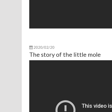
2020/02/20
The story of the little mole