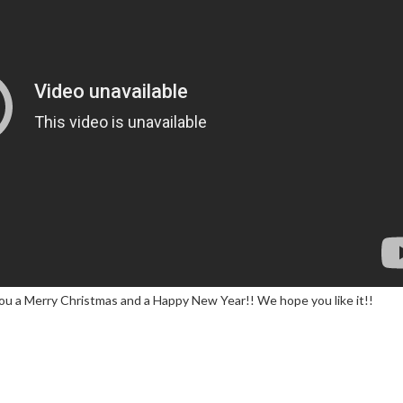
you a Merry Christmas and a Happy New Year!! We hope you like it!!