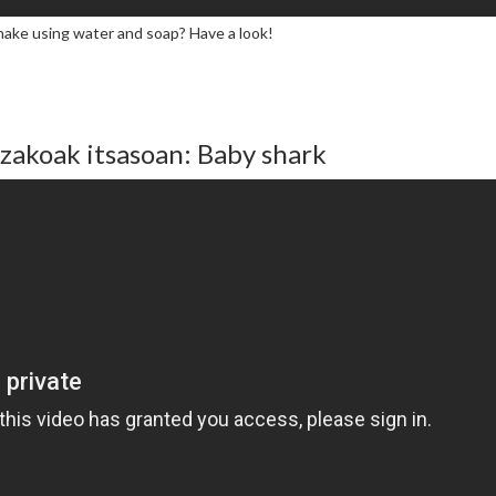
ake using water and soap? Have a look!
akoak itsasoan: Baby shark