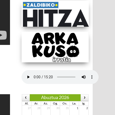
Abuztua 2026
Al.
Ar.
Az.
Og.
Os.
La.
Ig.
27
28
29
30
31
1
2