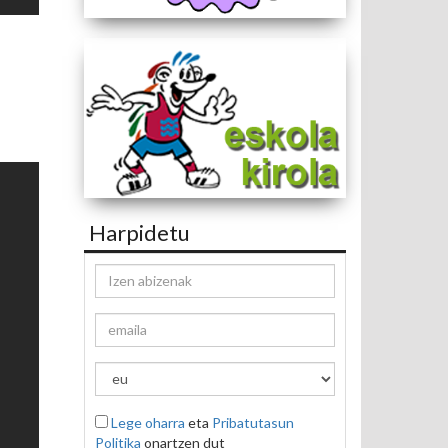
Harpidetu
Lege oharra
eta
Pribatutasun
Politika
onartzen dut