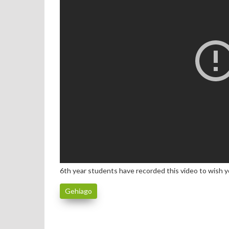
6th year students have recorded this video to wish 
Gehiago