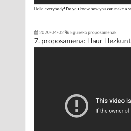
Hello everybody! Do you know how you can make a sn
2020/04/02
Eguneko proposamenak
7. proposamena: Haur Hezkuntz