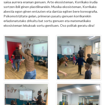
saioa aurrera eraman genuen. Arte ekosisteman, Korrikako irudia
sortzen ibili ginen plastilinarekin. Musika ekosisteman, Korrikako
abestia egon ginen entzuten eta dantza egiten bere koreografia.
Psikomotrizitate gelan, primeran pasatu genuen korrikarekin
erlazionatutako zirkuitu bat sortu genuen eta matematikako
ekosisteman lekukoak sortu genituen. Oso politak geratu dira!