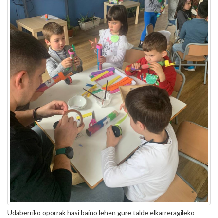
Udaberriko oporrak hasi baino lehen gure talde elkarreragileko