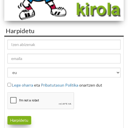
Harpidetu
Lege oharra
eta
Pribatutasun Politika
onartzen dut