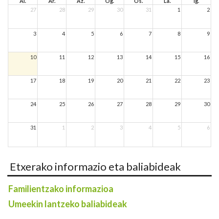
Al.
Ar.
Az.
Og.
Os.
La.
Ig.
27
28
29
30
31
1
2
3
4
5
6
7
8
9
10
11
12
13
14
15
16
17
18
19
20
21
22
23
24
25
26
27
28
29
30
31
1
2
3
4
5
6
Etxerako informazio eta baliabideak
Familientzako informazioa
Umeekin lantzeko baliabideak