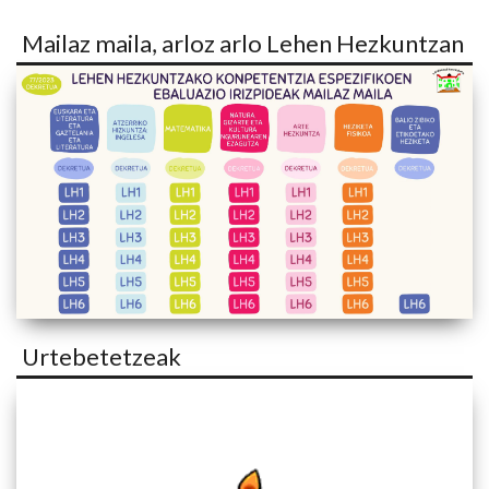
Mailaz maila, arloz arlo Lehen Hezkuntzan
Urtebetetzeak