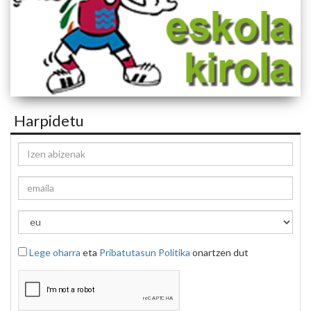
Harpidetu
Lege oharra
eta
Pribatutasun Politika
onartzen dut