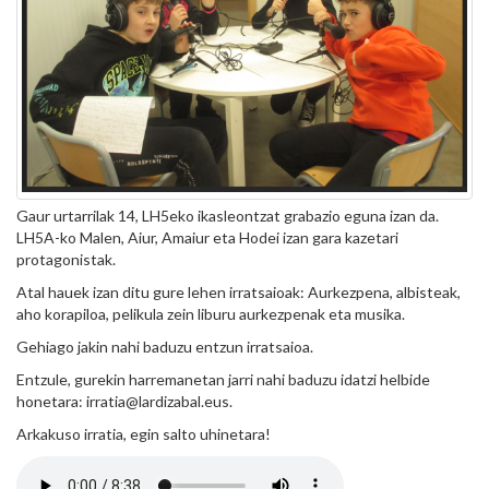
Gaur urtarrilak 14, LH5eko ikasleontzat grabazio eguna izan da.
LH5A-ko Malen, Aiur, Amaiur eta Hodei izan gara kazetari
protagonistak.
Atal hauek izan ditu gure lehen irratsaioak: Aurkezpena, albisteak,
aho korapiloa, pelikula zein liburu aurkezpenak eta musika.
Gehiago jakin nahi baduzu entzun irratsaioa.
Entzule, gurekin harremanetan jarri nahi baduzu idatzi helbide
honetara: irratia@lardizabal.eus.
Arkakuso irratia, egin salto uhinetara!