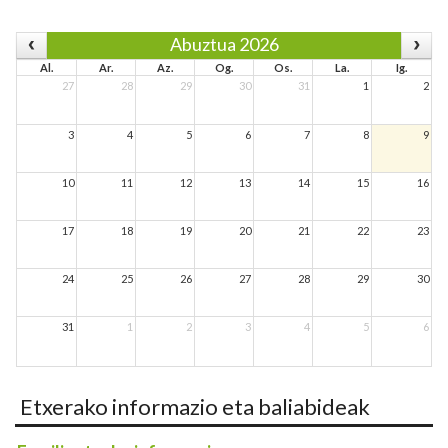
Abuztua 2026
Al.
Ar.
Az.
Og.
Os.
La.
Ig.
27
28
29
30
31
1
2
3
4
5
6
7
8
9
10
11
12
13
14
15
16
17
18
19
20
21
22
23
24
25
26
27
28
29
30
31
1
2
3
4
5
6
Etxerako informazio eta baliabideak