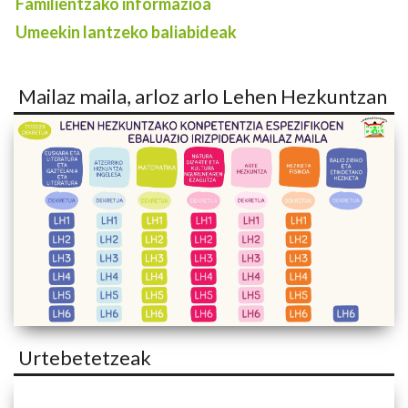
Familientzako informazioa
Umeekin lantzeko baliabideak
Mailaz maila, arloz arlo Lehen Hezkuntzan
Urtebetetzeak