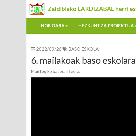
Zaldibiako LARDIZABAL herri es
NOR GARA
HEZKUNTZA PROIEKTUA
2022/09/26
BASO ESKOLA
6. mailakoak baso eskolara
Muittegiko basora irteera.