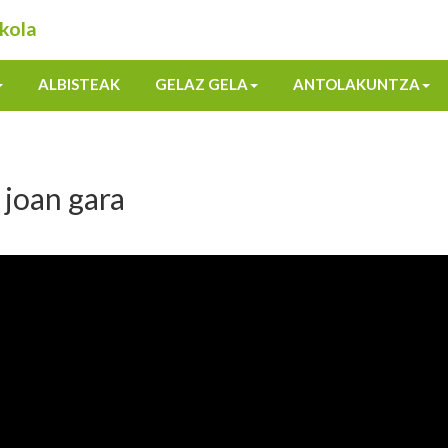
kola
ALBISTEAK
GELAZ GELA
ANTOLAKUNTZA
 joan gara