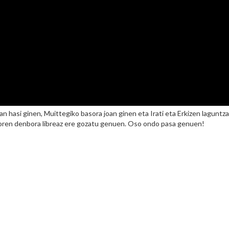
lan hasi ginen, Muittegiko basora joan ginen eta Irati eta Erkizen laguntza
doren denbora libreaz ere gozatu genuen. Oso ondo pasa genuen!