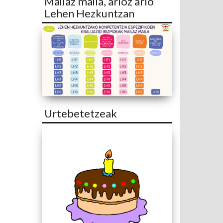
Mailaz maila, arloz arlo
Lehen Hezkuntzan
Urtebetetzeak