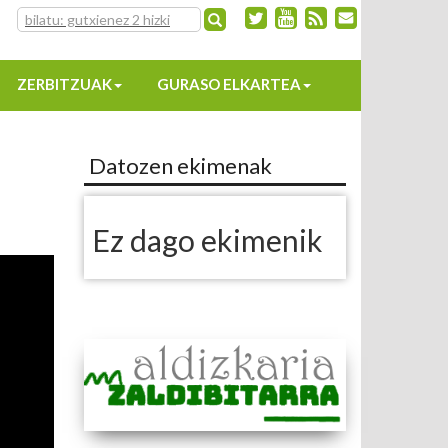
ZERBITZUAK
GURASO ELKARTEA
Datozen ekimenak
Ez dago ekimenik