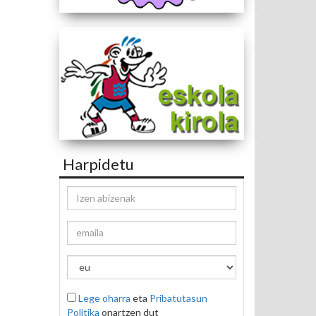
Harpidetu
Lege oharra
eta
Pribatutasun
Politika
onartzen dut