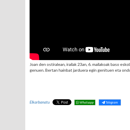
Joan den ostiralean, irailak 23an, 6. mailakoak baso esko
genuen. Bertan hainbat jarduera egin genituen eta on
Elkarbanatu
Whatsapp
Telegram