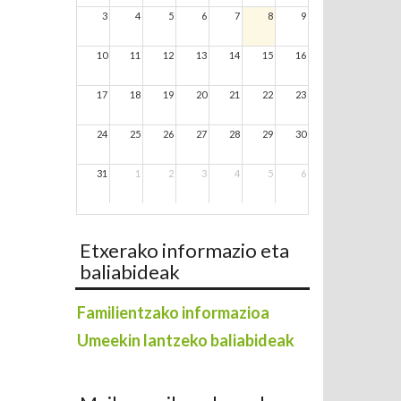
3
4
5
6
7
8
9
10
11
12
13
14
15
16
17
18
19
20
21
22
23
24
25
26
27
28
29
30
31
1
2
3
4
5
6
Etxerako informazio eta
baliabideak
Familientzako informazioa
Umeekin lantzeko baliabideak