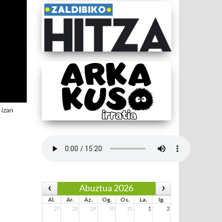
 izan
Abuztua 2026
Al.
Ar.
Az.
Og.
Os.
La.
Ig.
27
28
29
30
31
1
2