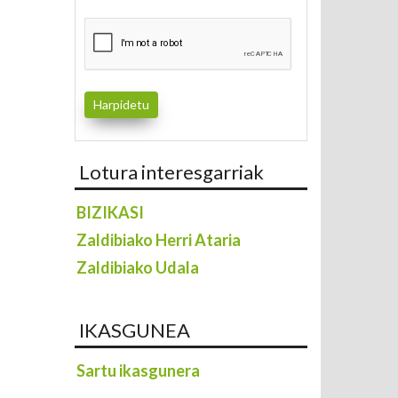
Lotura interesgarriak
BIZIKASI
Zaldibiako Herri Ataria
Zaldibiako Udala
IKASGUNEA
Sartu ikasgunera