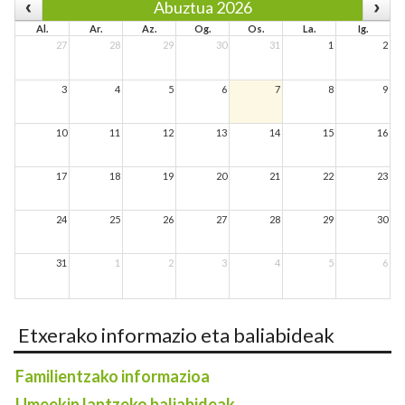
Abuztua 2026
Al.
Ar.
Az.
Og.
Os.
La.
Ig.
27
28
29
30
31
1
2
3
4
5
6
7
8
9
10
11
12
13
14
15
16
17
18
19
20
21
22
23
24
25
26
27
28
29
30
31
1
2
3
4
5
6
Etxerako informazio eta baliabideak
Familientzako informazioa
Umeekin lantzeko baliabideak