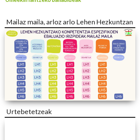
Mailaz maila, arloz arlo Lehen Hezkuntzan
Urtebetetzeak