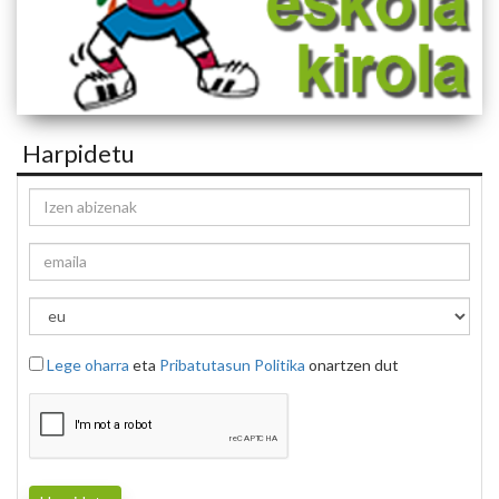
Harpidetu
Lege oharra
eta
Pribatutasun Politika
onartzen dut