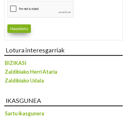
Lotura interesgarriak
BIZIKASI
Zaldibiako Herri Ataria
Zaldibiako Udala
IKASGUNEA
Sartu ikasgunera