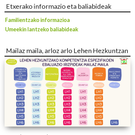
Etxerako informazio eta baliabideak
Familientzako informazioa
Umeekin lantzeko baliabideak
Mailaz maila, arloz arlo Lehen Hezkuntzan