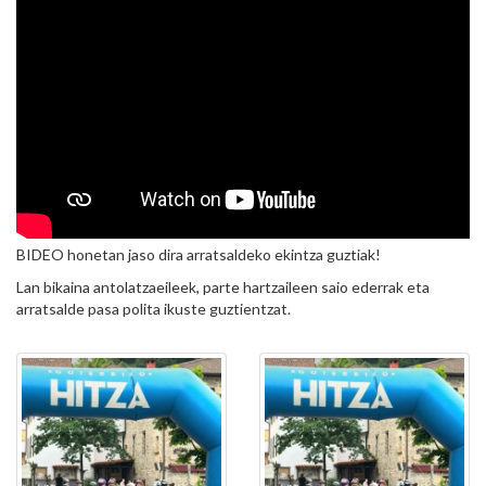
BIDEO honetan jaso dira arratsaldeko ekintza guztiak!
Lan bikaina antolatzaeileek, parte hartzaileen saio ederrak eta
arratsalde pasa polita ikuste guztientzat.