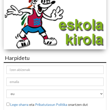
Harpidetu
Lege oharra
eta
Pribatutasun Politika
onartzen dut