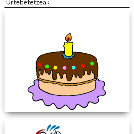
Urtebetetzeak