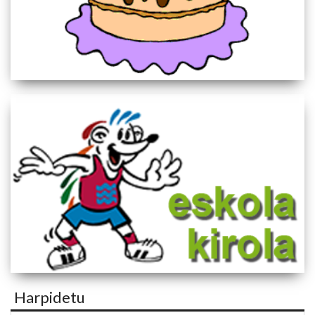
Harpidetu