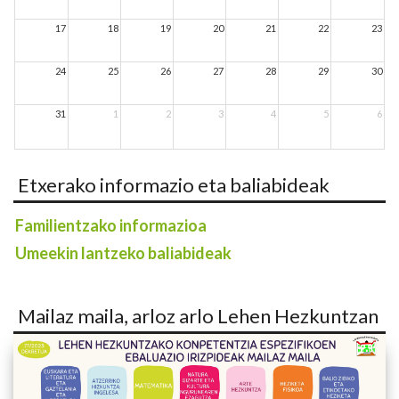
17
18
19
20
21
22
23
24
25
26
27
28
29
30
31
1
2
3
4
5
6
Etxerako informazio eta baliabideak
Familientzako informazioa
Umeekin lantzeko baliabideak
Mailaz maila, arloz arlo Lehen Hezkuntzan