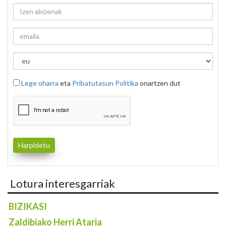
Lege oharra
eta
Pribatutasun Politika
onartzen dut
Lotura interesgarriak
BIZIKASI
Zaldibiako Herri Ataria