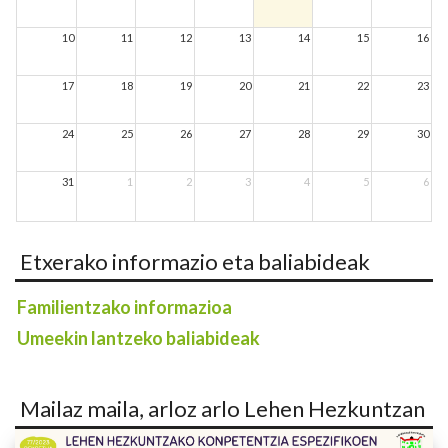
10
11
12
13
14
15
16
17
18
19
20
21
22
23
24
25
26
27
28
29
30
31
1
2
3
4
5
6
Etxerako informazio eta baliabideak
Familientzako informazioa
Umeekin lantzeko baliabideak
Mailaz maila, arloz arlo Lehen Hezkuntzan