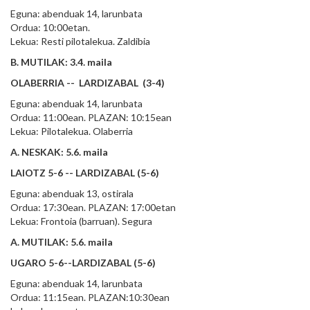
Eguna: abenduak 14, larunbata
Ordua: 10:00etan.
Lekua: Resti pilotalekua. Zaldibia
B. MUTILAK: 3.4. maila
OLABERRIA -- LARDIZABAL (3-4)
Eguna: abenduak 14, larunbata
Ordua: 11:00ean. PLAZAN: 10:15ean
Lekua: Pilotalekua. Olaberria
A. NESKAK: 5.6. maila
LAIOTZ 5-6 -- LARDIZABAL (5-6)
Eguna: abenduak 13, ostirala
Ordua: 17:30ean. PLAZAN: 17:00etan
Lekua: Frontoia (barruan). Segura
A. MUTILAK: 5.6. maila
UGARO 5-6--LARDIZABAL (5-6)
Eguna: abenduak 14, larunbata
Ordua: 11:15ean. PLAZAN:10:30ean