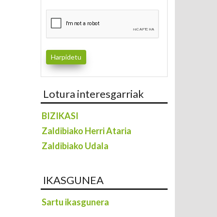
Lotura interesgarriak
BIZIKASI
Zaldibiako Herri Ataria
Zaldibiako Udala
IKASGUNEA
Sartu ikasgunera