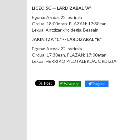
LICEO 5C -- LARDIZABAL “A”
Eguna: Azroak 22, ostirala
Ordua: 18:00etan. PLAZAN: 17:30ean
Lekua: Antzizar kiroldegia. Beasain
JAKINTZA “C” -- LARDIZABAL “B”
Eguna: Azroak 22, ostirala
Ordua: 17:30ean. PLAZAN: 17:00etan
Lekua: HERRIKO PILOTALEKUA. ORDIZIA
Whatsapp
Telegram