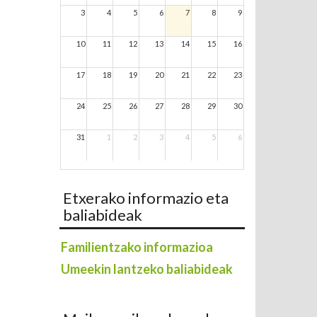
3
4
5
6
7
8
9
10
11
12
13
14
15
16
17
18
19
20
21
22
23
24
25
26
27
28
29
30
31
1
2
3
4
5
6
Etxerako informazio eta
baliabideak
Familientzako informazioa
Umeekin lantzeko baliabideak