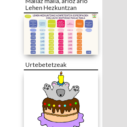
Mailaz maila, arloz arlo
Lehen Hezkuntzan
Urtebetetzeak