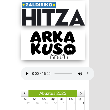
Abuztua 2026
Al.
Ar.
Az.
Og.
Os.
La.
Ig.
27
28
29
30
31
1
2