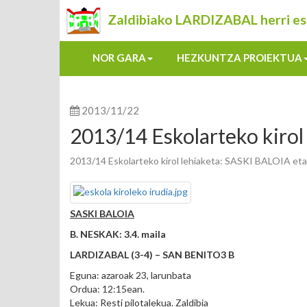
Zaldibiako LARDIZABAL herri es
NOR GARA
HEZKUNTZA PROIEKTUA
2013/11/22
2013/14 Eskolarteko kirol
2013/14 Eskolarteko kirol lehiaketa: SASKI BALOIA e
SASKI BALOIA
B. NESKAK: 3.4. maila
LARDIZABAL (3-4) – SAN BENITO3 B
Eguna: azaroak 23, larunbata
Ordua: 12:15ean.
Lekua: Resti pilotalekua. Zaldibia