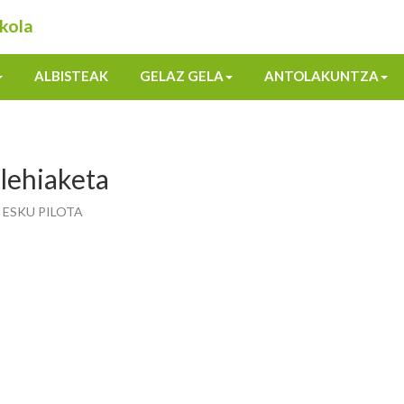
kola
ALBISTEAK
GELAZ GELA
ANTOLAKUNTZA
 lehiaketa
ta ESKU PILOTA