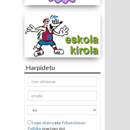
Harpidetu
Lege oharra
eta
Pribatutasun
Politika
onartzen dut