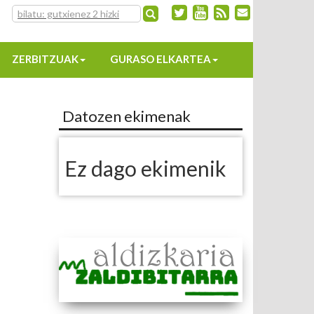
ZERBITZUAK
GURASO ELKARTEA
Datozen ekimenak
Ez dago ekimenik