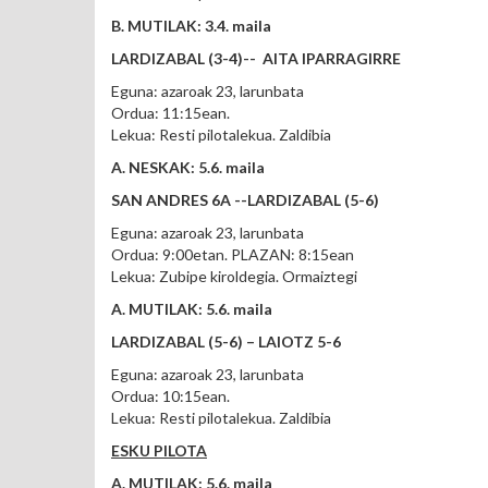
B. MUTILAK: 3.4. maila
LARDIZABAL (3-4)-- AITA IPARRAGIRRE
Eguna: azaroak 23, larunbata
Ordua: 11:15ean.
Lekua: Resti pilotalekua. Zaldibia
A. NESKAK: 5.6. maila
SAN ANDRES 6A --LARDIZABAL (5-6)
Eguna: azaroak 23, larunbata
Ordua: 9:00etan. PLAZAN: 8:15ean
Lekua: Zubipe kiroldegia. Ormaiztegi
A. MUTILAK: 5.6. maila
LARDIZABAL (5-6) – LAIOTZ 5-6
Eguna: azaroak 23, larunbata
Ordua: 10:15ean.
Lekua: Resti pilotalekua. Zaldibia
ESKU PILOTA
A. MUTILAK: 5.6. maila