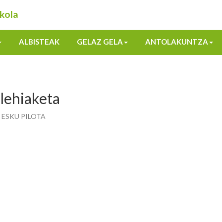
kola
ALBISTEAK
GELAZ GELA
ANTOLAKUNTZA
 lehiaketa
ta ESKU PILOTA