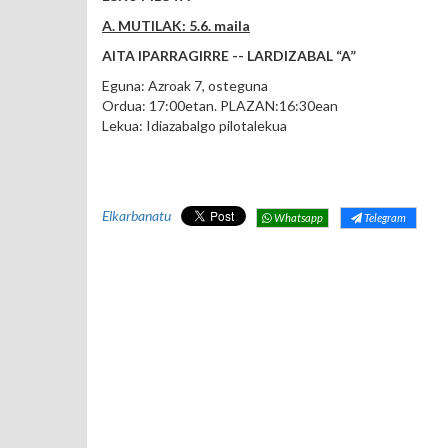
A. MUTILAK: 5.6. maila
AITA IPARRAGIRRE -- LARDIZABAL “A”
Eguna: Azroak 7, osteguna
Ordua: 17:00etan. PLAZAN:16:30ean
Lekua: Idiazabalgo pilotalekua
Elkarbanatu
Whatsapp
Telegram