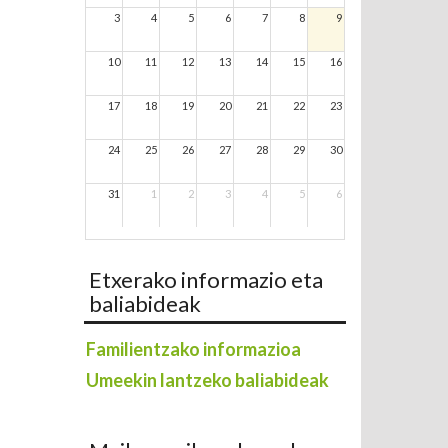
3
4
5
6
7
8
9
10
11
12
13
14
15
16
17
18
19
20
21
22
23
24
25
26
27
28
29
30
31
1
2
3
4
5
6
Etxerako informazio eta
baliabideak
Familientzako informazioa
Umeekin lantzeko baliabideak