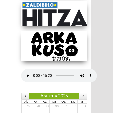
Abuztua 2026
Al.
Ar.
Az.
Og.
Os.
La.
Ig.
27
28
29
30
31
1
2