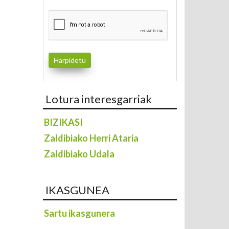
Lotura interesgarriak
BIZIKASI
Zaldibiako Herri Ataria
Zaldibiako Udala
IKASGUNEA
Sartu ikasgunera