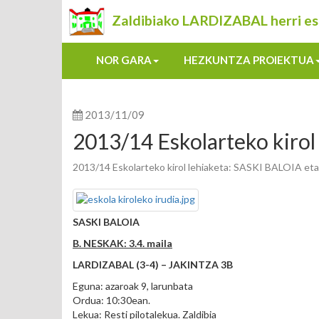
Zaldibiako LARDIZABAL herri es
NOR GARA
HEZKUNTZA PROIEKTUA
2013/11/09
2013/14 Eskolarteko kirol
2013/14 Eskolarteko kirol lehiaketa: SASKI BALOIA e
SASKI BALOIA
B. NESKAK: 3.4. maila
LARDIZABAL (3-4) – JAKINTZA 3B
Eguna: azaroak 9, larunbata
Ordua: 10:30ean.
Lekua: Resti pilotalekua. Zaldibia