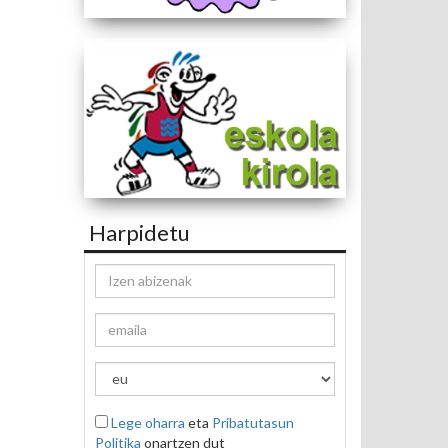
Harpidetu
Lege oharra
eta
Pribatutasun
Politika
onartzen dut