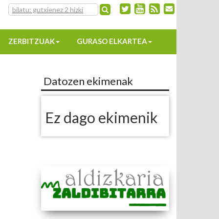
ZERBITZUAK
GURASO ELKARTEA
Datozen ekimenak
Ez dago ekimenik