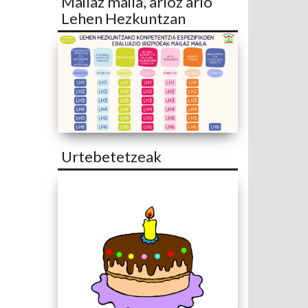
Mailaz maila, arloz arlo
Lehen Hezkuntzan
Urtebetetzeak