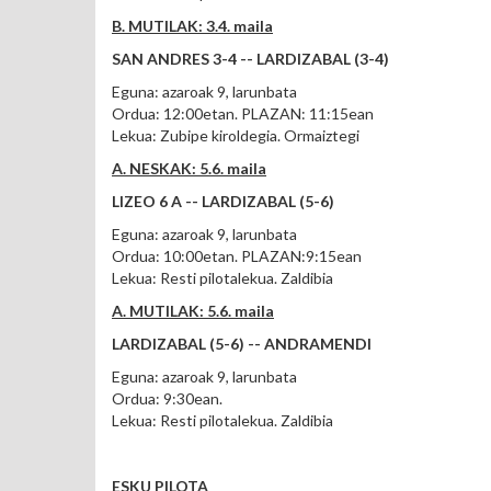
B. MUTILAK: 3.4. maila
SAN ANDRES 3-4 -- LARDIZABAL (3-4)
Eguna: azaroak 9, larunbata
Ordua: 12:00etan. PLAZAN: 11:15ean
Lekua: Zubipe kiroldegia. Ormaiztegi
A. NESKAK: 5.6. maila
LIZEO 6 A -- LARDIZABAL (5-6)
Eguna: azaroak 9, larunbata
Ordua: 10:00etan. PLAZAN:9:15ean
Lekua: Resti pilotalekua. Zaldibia
A. MUTILAK: 5.6. maila
LARDIZABAL (5-6) -- ANDRAMENDI
Eguna: azaroak 9, larunbata
Ordua: 9:30ean.
Lekua: Resti pilotalekua. Zaldibia
ESKU PILOTA