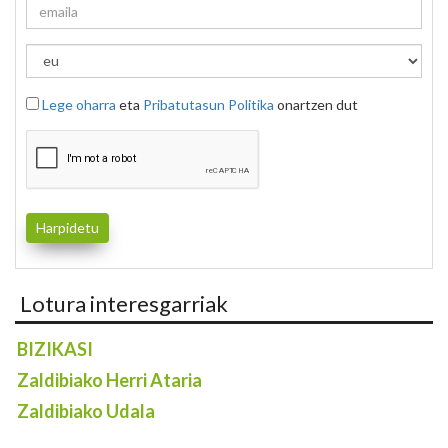
Lege oharra
eta
Pribatutasun Politika
onartzen dut
Lotura interesgarriak
BIZIKASI
Zaldibiako Herri Ataria
Zaldibiako Udala