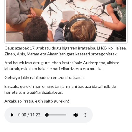
Gaur, azaroak 17, grabatu dugu bigarren irratsaioa. LH6B-ko Haizea,
Zineb, Anis, Maram eta Aimar izan gara kazetari protagonistak.
Atal hauek izan ditu gure lehen irratsaioak: Aurkezpena, albiste
laburrak, eskolako irakasle bati elkarrizketa eta musika.
Gehiago jakin nahi baduzu entzun irratsaioa.
Entzule, gurekin harremanetan jarri nahi baduzu idatzi helbide
honetara: irratia@lardizabal.eus.
Arkakuso irratia, egin salto gurekin!