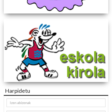
Harpidetu