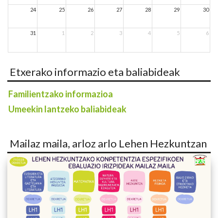
24
25
26
27
28
29
30
31
1
2
3
4
5
6
Etxerako informazio eta baliabideak
Familientzako informazioa
Umeekin lantzeko baliabideak
Mailaz maila, arloz arlo Lehen Hezkuntzan