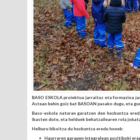
BASO ESKOLA proiektua jarraituz eta formazioa jas
Astean behin goiz bat BASOAN pasako dugu, eta gur
Baso-eskola naturan garatzen den hezkuntza eredu
ikasten dute, eta helduek behatzailearen rola jokatz
Helburu bikoitza du hezkuntza eredu honek:
Haurraren garapen integralean positiboki era