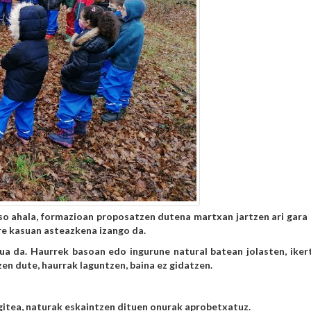
o ahala, formazioan proposatzen dutena martxan jartzen ari gara 
e kasuan asteazkena izango da.
a da. Haurrek basoan edo ingurune natural batean jolasten, iker
en dute, haurrak laguntzen, baina ez gidatzen.
gitea, naturak eskaintzen dituen onurak aprobetxatuz.