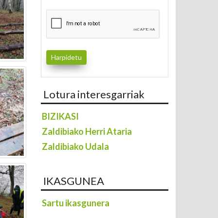
Lotura interesgarriak
BIZIKASI
Zaldibiako Herri Ataria
Zaldibiako Udala
IKASGUNEA
Sartu ikasgunera