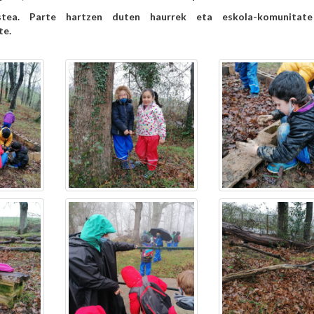
stea. Parte hartzen duten haurrek eta eskola-komunitat
te.