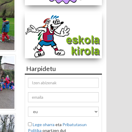
Harpidetu
Lege oharra
eta
Pribatutasun
Politika
onartzen dut