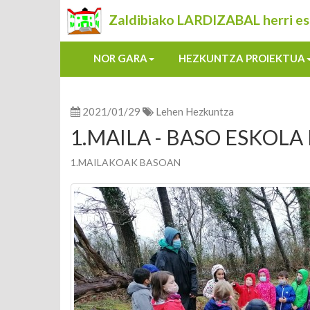
Zaldibiako LARDIZABAL herri es
NOR GARA
HEZKUNTZA PROIEKTUA
2021/01/29
Lehen Hezkuntza
1.MAILA - BASO ESKOL
1.MAILAKOAK BASOAN