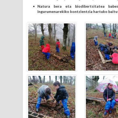
Natura bera eta biodibertsitatea babe
ingurumenarekiko kontzientzia hartuko baitu