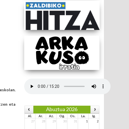
eskolan.
tzen eta
Abuztua 2026
Al.
Ar.
Az.
Og.
Os.
La.
Ig.
27
28
29
30
31
1
2