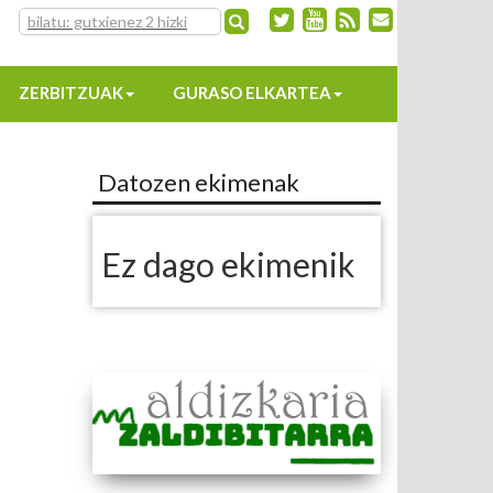
ZERBITZUAK
GURASO ELKARTEA
Datozen ekimenak
Ez dago ekimenik