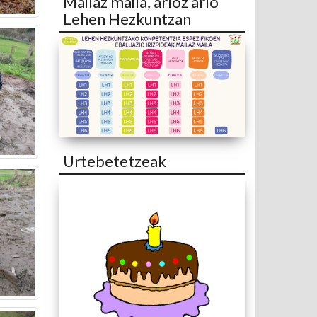
Mailaz maila, arloz arlo
Lehen Hezkuntzan
Urtebetetzeak