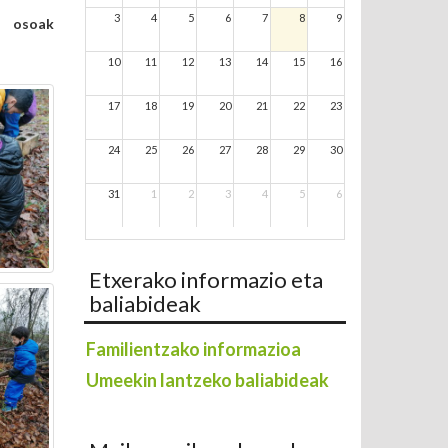
3
4
5
6
7
8
9
e osoak
10
11
12
13
14
15
16
17
18
19
20
21
22
23
24
25
26
27
28
29
30
31
1
2
3
4
5
6
Etxerako informazio eta
baliabideak
Familientzako informazioa
Umeekin lantzeko baliabideak