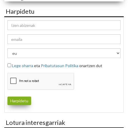
Harpidetu
Lege oharra
eta
Pribatutasun Politika
onartzen dut
Lotura interesgarriak