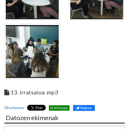
13. irratsaioa .mp3
Elkarbanatu
Whatsapp
Telegram
Datozen ekimenak