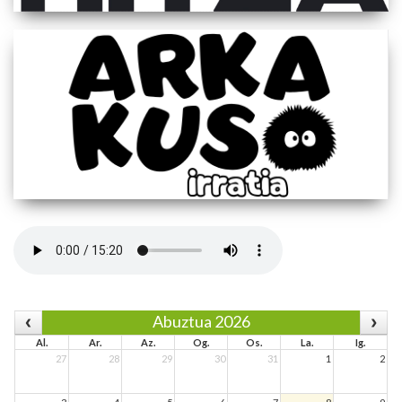
Abuztua 2026
Al.
Ar.
Az.
Og.
Os.
La.
Ig.
27
28
29
30
31
1
2