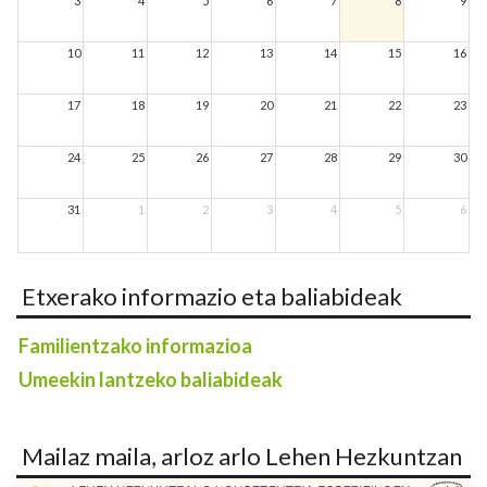
3
4
5
6
7
8
9
10
11
12
13
14
15
16
17
18
19
20
21
22
23
24
25
26
27
28
29
30
31
1
2
3
4
5
6
Etxerako informazio eta baliabideak
Familientzako informazioa
Umeekin lantzeko baliabideak
Mailaz maila, arloz arlo Lehen Hezkuntzan