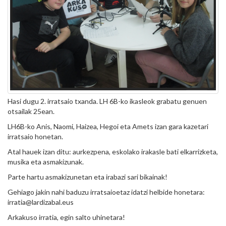
Hasi dugu 2. irratsaio txanda. LH 6B-ko ikasleok grabatu genuen
otsailak 25ean.
LH6B-ko Anis, Naomi, Haizea, Hegoi eta Amets izan gara kazetari
irratsaio honetan.
Atal hauek izan ditu: aurkezpena, eskolako irakasle bati elkarrizketa,
musika eta asmakizunak.
Parte hartu asmakizunetan eta irabazi sari bikainak!
Gehiago jakin nahi baduzu irratsaioetaz idatzi helbide honetara:
irratia@lardizabal.eus
Arkakuso irratia, egin salto uhinetara!