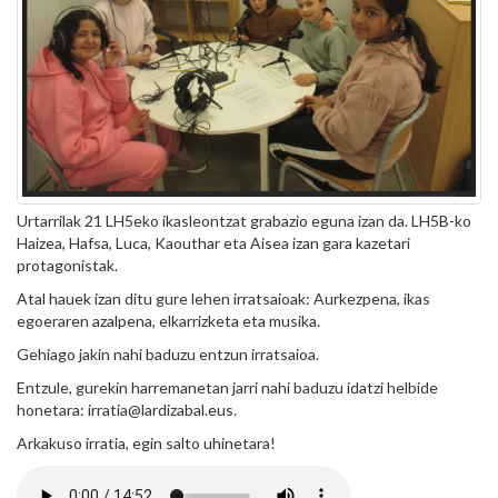
Urtarrilak 21 LH5eko ikasleontzat grabazio eguna izan da. LH5B-ko
Haizea, Hafsa, Luca, Kaouthar eta Aisea izan gara kazetari
protagonistak.
Atal hauek izan ditu gure lehen irratsaioak: Aurkezpena, ikas
egoeraren azalpena, elkarrizketa eta musika.
Gehiago jakin nahi baduzu entzun irratsaioa.
Entzule, gurekin harremanetan jarri nahi baduzu idatzi helbide
honetara: irratia@lardizabal.eus.
Arkakuso irratia, egin salto uhinetara!