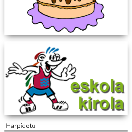
Harpidetu