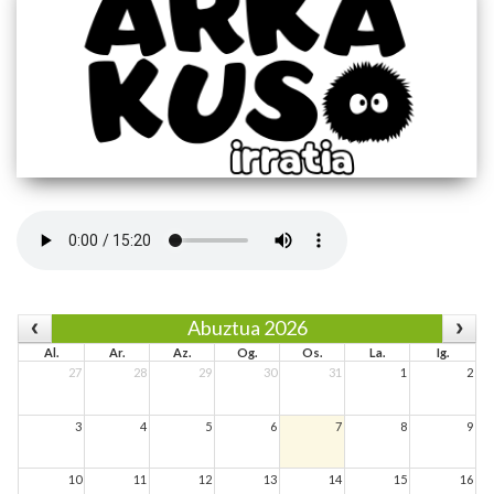
Abuztua 2026
Al.
Ar.
Az.
Og.
Os.
La.
Ig.
27
28
29
30
31
1
2
3
4
5
6
7
8
9
10
11
12
13
14
15
16