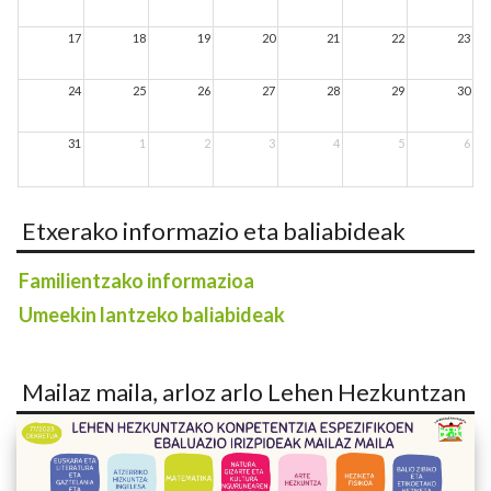
17
18
19
20
21
22
23
24
25
26
27
28
29
30
31
1
2
3
4
5
6
Etxerako informazio eta baliabideak
Familientzako informazioa
Umeekin lantzeko baliabideak
Mailaz maila, arloz arlo Lehen Hezkuntzan