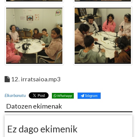
12. irratsaioa.mp3
Elkarbanatu
Whatsapp
Telegram
Datozen ekimenak
Ez dago ekimenik