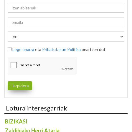
Lege oharra
eta
Pribatutasun Politika
onartzen dut
Lotura interesgarriak
BIZIKASI
Zaldibiako Herri Ataria