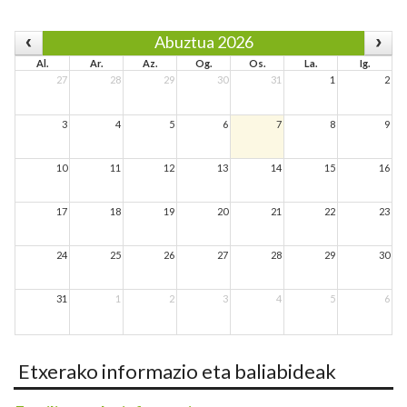
Abuztua 2026
Al.
Ar.
Az.
Og.
Os.
La.
Ig.
27
28
29
30
31
1
2
3
4
5
6
7
8
9
10
11
12
13
14
15
16
17
18
19
20
21
22
23
24
25
26
27
28
29
30
31
1
2
3
4
5
6
Etxerako informazio eta baliabideak