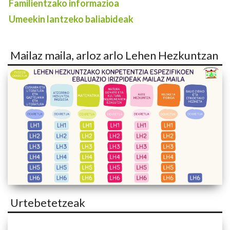
Familientzako informazioa
Umeekin lantzeko baliabideak
Mailaz maila, arloz arlo Lehen Hezkuntzan
Urtebetetzeak