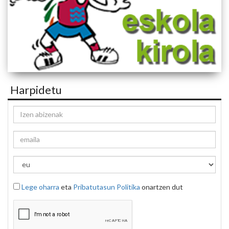
Harpidetu
Lege oharra
eta
Pribatutasun Politika
onartzen dut