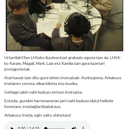
Urtarrilak19an LH5eko ikasleontzat grabazio eguna izan da. LH5A-
ko Karam, Magali, Mark, Laia eta Kamila izan gara kazetari
protagonistak.
Atal hauek izan ditu gure lehen irratsaioak: Aurkezpena, Arkakuso
irratiaren sorrera, elkarrizketa eta musika.
Gehiago jakin nahi baduzu entzun irratsaioa.
Entzule, gurekin harremanetan jarri nahi baduzu idatzi helbide
honetara: irratia@lardizabal.eus.
Arkakuso irratia, egin salto uhinetara!